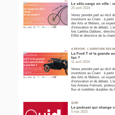
Le vélo-cargo en ville : 
25 avril 2024
Venez prendre part au récit d
inventions au Cnam : à parti
des Arts et Métiers, un exper
d’innovation et de débats. L'
fois Laëtitia Dablanc, directr
Eiffel et directrice de la chair
A REVOIR - L'AVENTURE DES 
La Ford T et la grande a
fan ?
11 avril 2024
Venez prendre part au récit d
inventions au Cnam : à parti
des Arts et Métiers, un exper
d’innovation et de débats. L'
fois Antoine Frémont, professeu
flux et mobilités durables du
QUID
Le podcast qui change v
5 mai 2023