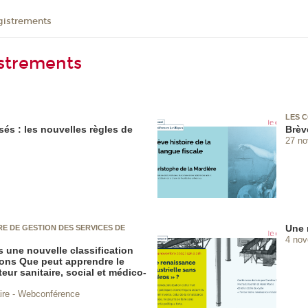
gistrements
istrements
LES 
sés : les nouvelles règles de
Brève
27 n
Une 
E DE GESTION DES SERVICES DE
4 no
rs une nouvelle classification
ions Que peut apprendre le
teur sanitaire, social et médico-
ire - Webconférence