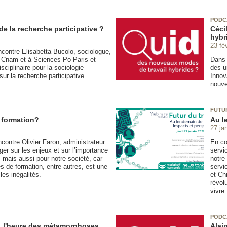
PODC
e la recherche participative ?
Céci
hybr
23 fé
ncontre Elisabetta Bucolo, sociologue,
 Cnam et à Sciences Po Paris et
Dans 
ciplinaire pour la sociologie
des u
ur la recherche participative.
Innov
nouve
FUTUR
a formation?
Au l
27 ja
contre Olivier Faron, administrateur
En co
er sur les enjeux et sur l’importance
servi
, mais aussi pour notre société, car
notre
s de formation, entre autres, est une
servi
les inégalités.
et Ch
révol
vivre.
PODC
, l'heure des métamorphoses
Alai