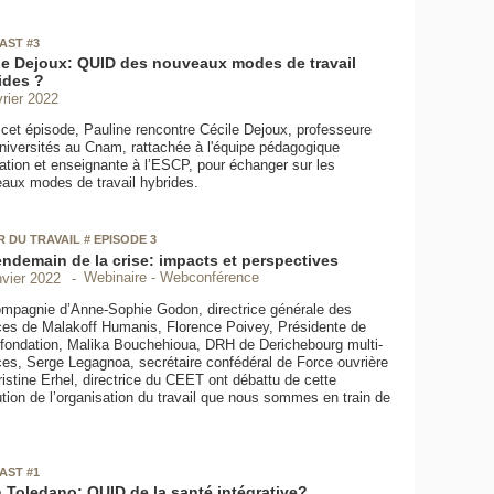
AST #3
le Dejoux: QUID des nouveaux modes de travail
ides ?
vrier 2022
cet épisode, Pauline rencontre Cécile Dejoux, professeure
niversités au Cnam, rattachée à l'équipe pédagogique
ation et enseignante à l’ESCP, pour échanger sur les
aux modes de travail hybrides.
 DU TRAVAIL # EPISODE 3
endemain de la crise: impacts et perspectives
Webinaire - Webconférence
nvier 2022
mpagnie d’Anne-Sophie Godon, directrice générale des
ces de Malakoff Humanis, Florence Poivey, Présidente de
 fondation, Malika Bouchehioua, DRH de Derichebourg multi-
ces, Serge Legagnoa, secrétaire confédéral de Force ouvrière
ristine Erhel, directrice du CEET ont débattu de cette
ution de l’organisation du travail que nous sommes en train de
AST #1
n Toledano: QUID de la santé intégrative?