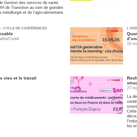
de Gestion des services de santé
RH de Transition au sein de grandes
 métallurgie et de l’agro-alimentaire.
S - CYCLE DE CONFÉRENCES
L'AVE
onsable
Quan
d’us
artin/Conté
15 ma
 vies et le travail
Rech
stru
27 ma
La dé
santé
souver
Cette
décou
l’ind
les e