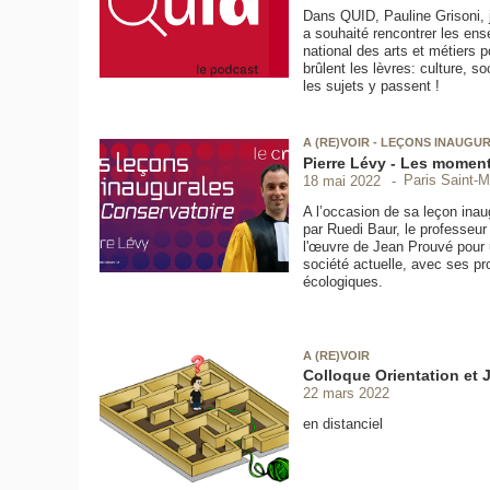
Dans QUID, Pauline Grisoni, j
a souhaité rencontrer les en
national des arts et métiers p
brûlent les lèvres: culture, s
les sujets y passent !
A (RE)VOIR - LEÇONS INAUGU
Pierre Lévy - Les momen
Paris Saint-M
18 mai 2022
A l’occasion de sa leçon inau
par Ruedi Baur, le professeur 
l'œuvre de Jean Prouvé pour 
société actuelle, avec ses pr
écologiques.
A (RE)VOIR
Colloque Orientation et J
22 mars 2022
en distanciel