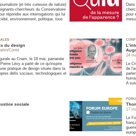
ournaliste (et très curieuse de nature)
Dans 
seignants-chercheurs du Conservatoire
cherc
our répondre aux interrogations qui lui
pour 
ociété, environnement, politique, tous
mesur
RALES
CONF
ts du design
L’int
Augm
artin/Conté
24 ma
gurale au Cnam, le 18 mai, parrainée
Pierre Lévy a parlé de ce qu'inspire
Le Cn
une pratique de design située dans la
de l'
opres défis sociaux, technologiques et
parler
humai
A sui
FORU
ustice sociale
Thom
17 ma
Le Fo
franç
guerr
europ