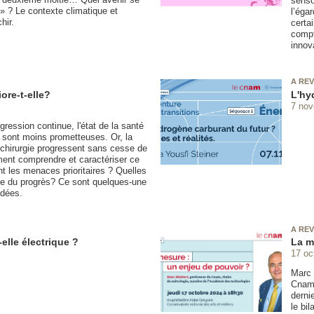
senso
 » ? Le contexte climatique et
l’éga
hir.
certa
compt
innov
A REV
ore-t-elle?
L'hy
7 no
ression continue, l'état de la santé
 sont moins prometteuses. Or, la
 chirurgie progressent sans cesse de
nt comprendre et caractériser ce
nt les menaces prioritaires ? Quelles
oie du progrès? Ce sont quelques-une
rdées.
A REV
-elle électrique ?
La m
17 oc
Marc 
Cnam 
derni
le bi