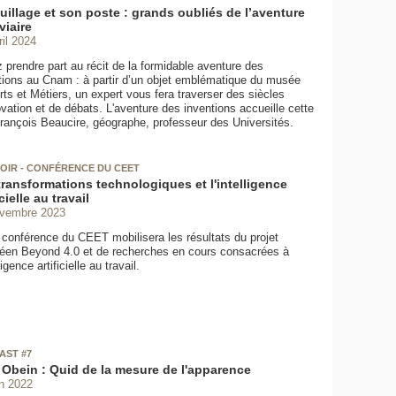
guillage et son poste : grands oubliés de l’aventure
viaire
ril 2024
 prendre part au récit de la formidable aventure des
tions au Cnam : à partir d’un objet emblématique du musée
rts et Métiers, un expert vous fera traverser des siècles
ovation et de débats. L'aventure des inventions accueille cette
François Beaucire, géographe, professeur des Universités.
OIR - CONFÉRENCE DU CEET
transformations technologiques et l'intelligence
icielle au travail
ovembre 2023
 conférence du CEET mobilisera les résultats du projet
éen Beyond 4.0 et de recherches en cours consacrées à
lligence artificielle au travail.
AST #7
 Obein : Quid de la mesure de l'apparence
in 2022