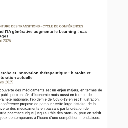
NTURE DES TRANSITIONS - CYCLE DE CONFÉRENCES
d l’IA générative augmente le Learning : cas
ages
i 2025
erche et innovation thérapeutique : histoire et
cturation actuelle
rs 2025
couverte des médicaments est un enjeu majeur, en termes de
 publique bien-sûr, d’économie mais aussi en termes de
aineté nationale, l’épidémie de Covid-19 en est l’illustration.
 conférence propose de parcourir cette large histoire, de la
verte des médicaments en passant par la création de
ustrie pharmaceutique jusqu’au rôle des start-up, pour en saisir
njeux contemporains à l’heure d’une compétition mondialisée.