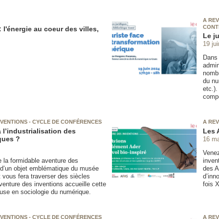
A REV
CONT
: l'énergie au coeur des villes,
Le j
19 ju
Dans 
admin
nombr
du nu
etc.)
compé
INVENTIONS - CYCLE DE CONFÉRENCES
A REV
l’industrialisation des
Les 
ques ?
16 ma
Venez
e la formidable aventure des
inven
r d’un objet emblématique du musée
des A
t vous fera traverser des siècles
d’inn
aventure des inventions accueille cette
fois 
euse en sociologie du numérique.
INVENTIONS - CYCLE DE CONFÉRENCES
A REV