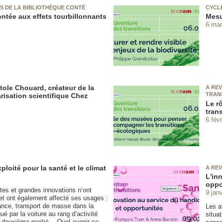
S DE LA BIBLIOTHÈQUE CONTÉ
CYCL
ontée aux effets tourbillonnants
Mesur
6 mar
ole Chouard, créateur de la
A REV
TRAN
isation scientifique Chez
Le r
tran
6 fév
ploité pour la santé et le climat
A REV
L'in
oppo
ites et grandes innovations n’ont
9 jan
et ont également affecté ses usages :
sance, transport de masse dans la
Les a
é par la voiture au rang d’activité
situa
a deuxième moitié… Quel avenir se