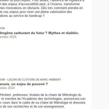
rielles ou psychiques. Pour autant, l’absence de vigilance à
rd des enjeux d’accessibilité peut, à l’inverse, transformer
ines innovations en obstacle. Dès lors comment prendre en
e ces enjeux pour viser une pleine valorisation des
ations au service du handicap ?
OIR
drogène carburant du futur ? Mythes et réalités.
vembre 2024
OIR - LEÇON DE CLÔTURE DE MARC HIMBERT
esure, un enjeu de pouvoir ?
tobre 2024
Himbert, professeur, titulaire de la chaire de Métrologie du
et membre de l'Académie des technologies, prononcera son
er cours dans le cadre de sa chaire de Métrologie et dressera
lan de ses recherches et de son enseignement.