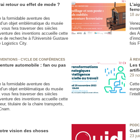
vrai retour ou effet de mode ?
L’ai
ferro
18 av
e la formidable aventure des
r d’un objet emblématique du musée
Venez
t vous fera traverser des siècles
inven
aventure des inventions accueille cette
des A
ice de recherche à l'Université Gustave
d’inn
e Logistics City.
fois 
INVENTIONS - CYCLE DE CONFÉRENCES
À REV
venture automobile : fan ou pas
Les 
artif
29 n
e la formidable aventure des
Cette
r d’un objet emblématique du musée
europ
t vous fera traverser des siècles
l’inte
aventure des inventions accueille cette
r, titulaire de la chaire transports,
 Cnam.
PODC
otre vision des choses
Gaël
23 ju