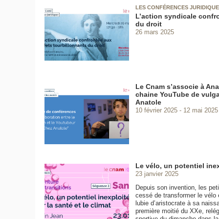
LES CONFÉRENCES JURIDIQUE
L’action syndicale confr
du droit
26 mars 2025
Le Cnam s’associe à Anat
chaine YouTube de vulgar
Anatole
10 février 2025
12 mai 2025
Le vélo, un potentiel inex
23 janvier 2025
Depuis son invention, les pet
cessé de transformer le vélo 
lubie d’aristocrate à sa nais
première moitié du XXe, relégu
sportive du dimanche dans l