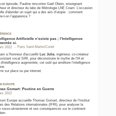
cet épisode, Pauline rencontre Gaël Obein, enseignant
heur et directeur du labo de Métrologie LNE Cnam. L'occasion
elle d'aborder un sujet qui a des airs d’utopie : comment
e-t-on l’apparence ?
ÉRENCE
elligence Artificielle n’existe pas ; l’Intelligence
entée si.
Paris Saint-Martin/Conté
rs 2022
am a l'honneur d'accueillir
Luc Julia
, ingénieur, co-créateur
assistant vocal SIRI, pour déconstruire le mythe de l'IA et
 d'intelligence augmentée, cet outil qui améliore l’intelligence
ne.
vre sur place ou par internet.
M EUROPE
as Gomart: Poutine en Guerre
rs 2022
rum Europe accueille Thomas Gomart, directeur de l’Institut
ais des Relations internationales (IFRI), pour analyser la
e russo-ukrainienne et ses conséquences sur le continent
éen.