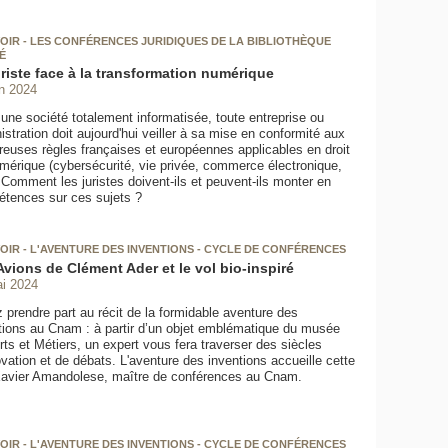
OIR - LES CONFÉRENCES JURIDIQUES DE LA BIBLIOTHÈQUE
É
uriste face à la transformation numérique
in 2024
une société totalement informatisée, toute entreprise ou
istration doit aujourd'hui veiller à sa mise en conformité aux
euses règles françaises et européennes applicables en droit
mérique (cybersécurité, vie privée, commerce électronique,
. Comment les juristes doivent-ils et peuvent-ils monter en
tences sur ces sujets ?
OIR - L'AVENTURE DES INVENTIONS - CYCLE DE CONFÉRENCES
Avions de Clément Ader et le vol bio-inspiré
i 2024
 prendre part au récit de la formidable aventure des
tions au Cnam : à partir d’un objet emblématique du musée
rts et Métiers, un expert vous fera traverser des siècles
ovation et de débats. L'aventure des inventions accueille cette
Xavier Amandolese, maître de conférences au Cnam.
OIR - L'AVENTURE DES INVENTIONS - CYCLE DE CONFÉRENCES