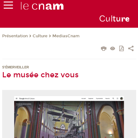
Cul
tu
r
e
Présentation
Culture
MediasCnam
S'ÉMERVEILLER
Le musée chez vous