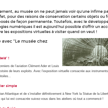
rement, au musée on ne peut jamais voir qu’une infime pa
ffet, pour des raisons de conservation certains objets ou 
posés de façon permanente. Toutefois, avec le dévelop
ogies numériques il est aujourd’hui possible d’offrir un acc
ve les expositions virtuelles à visiter quand on veut !
 avec “Le musée chez
delà" !
nniers de l’aviation Clément Ader et Louis
histoire de leurs exploits. Avec l’exposition virtuelle consacrée aux instrument
toiles...
ller simple
an Atlantique et de s’installer définitivement à New York la Statue de la Liberté
n qui lui est consacrée suivez-vous dans les ateliers où tout a commencé !