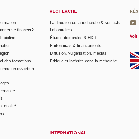
RECHERCHE
RÉS
formation
La direction de la recherche & son actu
er et se financer?
Laboratoires
Voir 
iscipline
Études doctorales & HDR
métier
Partenariats & financements
égion
Diffusion, vulgarisation, médias
al des formations
Ethique et intégrité dans la recherche
formation ouverte à
tages
lternance
is
t qualité
ons
INTERNATIONAL