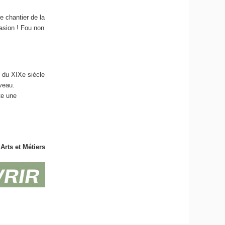
e chantier de la
casion ! Fou non
n du XIXe siècle
veau.
te une
Arts et Métiers