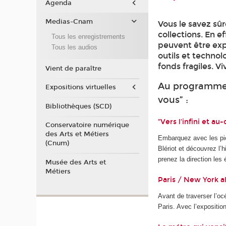
Agenda
Medias-Cnam
Vous le savez sû
collections. En e
Tous les enregistrements
peuvent être ex
Tous les audios
outils et technol
fonds fragiles. Vi
Vient de paraître
Au programme
Expositions virtuelles
vous” :
Bibliothèques (SCD)
“Vers l'infini et au-
Conservatoire numérique
des Arts et Métiers
Embarquez avec les pio
(Cnum)
Blériot et découvrez l’
prenez la direction les é
Musée des Arts et
Métiers
Paris / New York a
Avant de traverser l’océ
Paris. Avec l’expositio