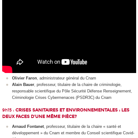
Olivier Faron
, administrateur général du Cnam
Alain Bauer
, professeur, titulaire de la chaire de criminologie,
responsable scientifique du Pôle Sécurité Défense Renseignement,
Criminologie Crises Cybermenaces (PSDR3C) du Cnam
9h15 :
CRISES SANITAIRES ET ENVIRONNEMENTALES : LES
DEUX FACES D’UNE MÊME PIÈCE?
Arnaud Fontanet
, professeur, titulaire de la chaire « santé et
développement » du Cnam et membre du Conseil scientifique Covid-