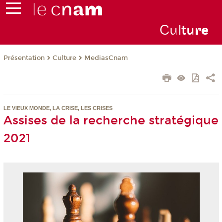
Cul
tu
r
e
Présentation
Culture
MediasCnam
LE VIEUX MONDE, LA CRISE, LES CRISES
Assises de la recherche stratégique
2021