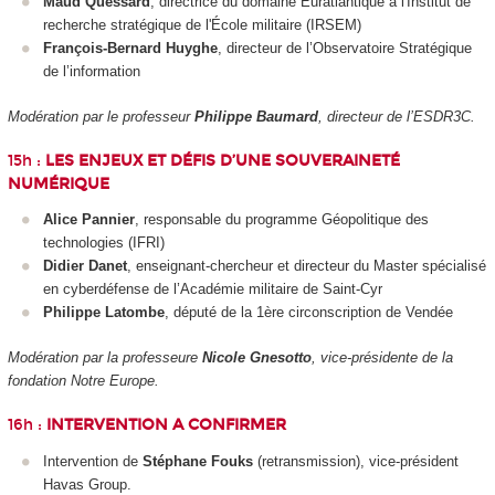
Maud Quessard
, directrice du domaine Euratlantique à l'Institut de
recherche stratégique de l'École militaire (IRSEM)
François-Bernard Huyghe
, directeur de l’Observatoire Stratégique
de l’information
Modération par le professeur
Philippe Baumard
, directeur de l’ESDR3C.
15h :
LES ENJEUX ET DÉFIS D’UNE SOUVERAINETÉ
NUMÉRIQUE
Alice Pannier
, responsable du programme Géopolitique des
technologies (IFRI)
Didier Danet
, enseignant-chercheur et directeur du Master spécialisé
en cyberdéfense de l’Académie militaire de Saint-Cyr
Philippe Latombe
, député de la 1
ère
circonscription de Vendée
Modération par la professeure
Nicole Gnesotto
, vice-présidente de la
fondation Notre Europe.
16h :
INTERVENTION A CONFIRMER
Intervention de
Stéphane Fouks
(retransmission), vice-président
Havas Group.