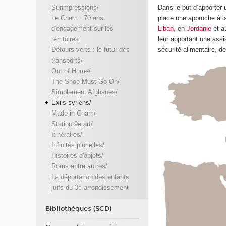
Dans le but d’apporter
Surimpressions/
place une approche à la 
Le Cnam : 70 ans
Liban
, en
Jordanie
et 
d'engagement sur les
leur apportant une assi
territoires
sécurité alimentaire, de
Détours verts : le futur des
transports/
Out of Home/
The Shoe Must Go On/
Simplement Afghanes/
Exils syriens/
Made in Cnam/
Station 9e art/
Itinéraires/
Infinités plurielles/
Histoires d'objets/
Roms entre autres/
La déportation des enfants
juifs du 3e arrondissement
Bibliothèques (SCD)