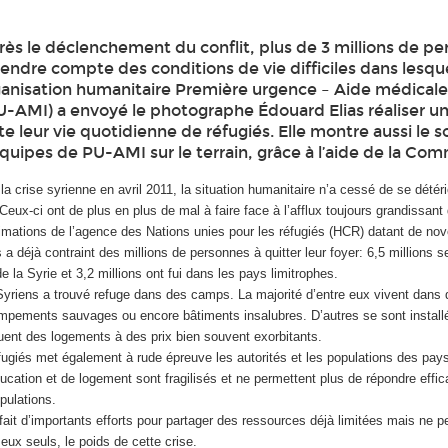
rès le déclenchement du conflit, plus de 3 millions de p
r rendre compte des conditions de vie difficiles dans lesqu
organisation humanitaire Première urgence – Aide médical
PU-AMI) a envoyé le photographe Édouard Elias réaliser un
e leur vie quotidienne de réfugiés. Elle montre aussi le s
quipes de PU-AMI sur le terrain, grâce à l’aide de la Com
la crise syrienne en avril 2011, la situation humanitaire n’a cessé de se détéri
Ceux-ci ont de plus en plus de mal à faire face à l’afflux toujours grandissant 
timations de l’agence des Nations unies pour les réfugiés (HCR) datant de no
 a déjà contraint des millions de personnes à quitter leur foyer: 6,5 millions s
de la Syrie et 3,2 millions ont fui dans les pays limitrophes.
Syriens a trouvé refuge dans des camps. La majorité d’entre eux vivent dans 
ampements sauvages ou encore bâtiments insalubres. D’autres se sont instal
ouent des logements à des prix bien souvent exorbitants.
fugiés met également à rude épreuve les autorités et les populations des pay
ucation et de logement sont fragilisés et ne permettent plus de répondre eff
pulations.
fait d’importants efforts pour partager des ressources déjà limitées mais ne 
eux seuls, le poids de cette crise.