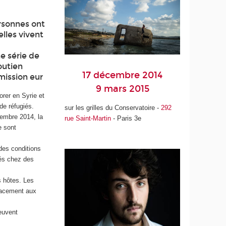
ersonnes ont
elles vivent
e
e série de
outien
17 décembre 2014
mission eur
9 mars 2015
orer en Syrie et
de réfugiés.
sur les grilles du Conservatoire -
292
vembre 2014, la
rue Saint-Martin
- Paris 3e
e sont
des conditions
lés chez des
s hôtes. Les
icacement aux
peuvent