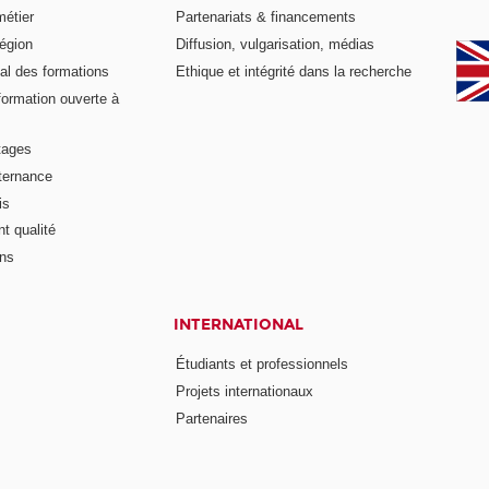
métier
Partenariats & financements
égion
Diffusion, vulgarisation, médias
al des formations
Ethique et intégrité dans la recherche
formation ouverte à
tages
lternance
is
t qualité
ons
INTERNATIONAL
Étudiants et professionnels
Projets internationaux
Partenaires