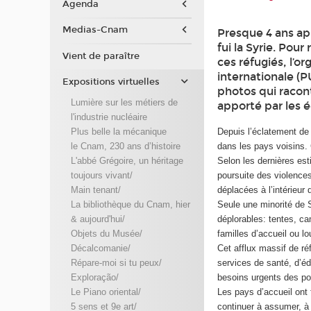
Agenda
Medias-Cnam
Presque 4 ans ap
fui la Syrie. Pou
Vient de paraître
ces réfugiés, l’
internationale (
Expositions virtuelles
photos qui racont
Lumière sur les métiers de
apporté par les é
l'industrie nucléaire
Depuis l’éclatement de 
Plus belle la mécanique
dans les pays voisins. 
le Cnam, 230 ans d’histoire
Selon les dernières es
L'abbé Grégoire, un héritage
poursuite des violences
toujours vivant/
déplacées à l’intérieur 
Main tenant/
Seule une minorité de 
La bibliothèque du Cnam, hier
déplorables: tentes, c
& aujourd'hui/
familles d’accueil ou l
Objets du Musée/
Cet afflux massif de ré
Décalcomanie/
services de santé, d’éd
Répare-moi si tu peux/
besoins urgents des po
Exploração/
Les pays d’accueil ont 
Le Piano oriental/
continuer à assumer, à 
5 sens et 9e art/