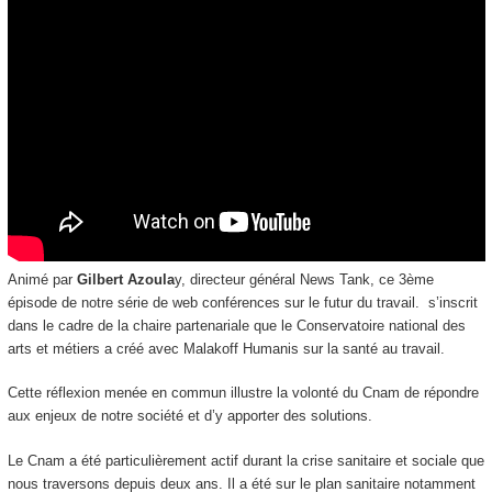
Animé par
Gilbert Azoula
y, directeur général News Tank, ce 3ème
épisode de notre série de web conférences sur le futur du travail. s’inscrit
dans le cadre de la chaire partenariale que le Conservatoire national des
arts et métiers a créé avec Malakoff Humanis sur la santé au travail.
Cette réflexion menée en commun illustre la volonté du Cnam de répondre
aux enjeux de notre société et d’y apporter des solutions.
Le Cnam a été particulièrement actif durant la crise sanitaire et sociale que
nous traversons depuis deux ans. Il a été sur le plan sanitaire notamment