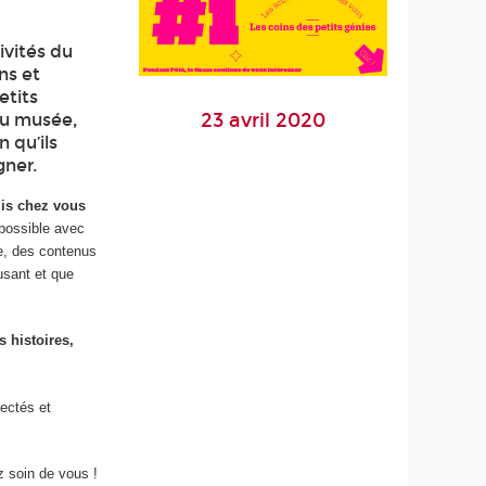
ivités du
ns et
etits
23 avril 2020
 du musée,
n qu’ils
gner.
uis chez vous
 possible avec
ée, des contenus
usant et que
s histoires,
nectés et
 soin de vous !