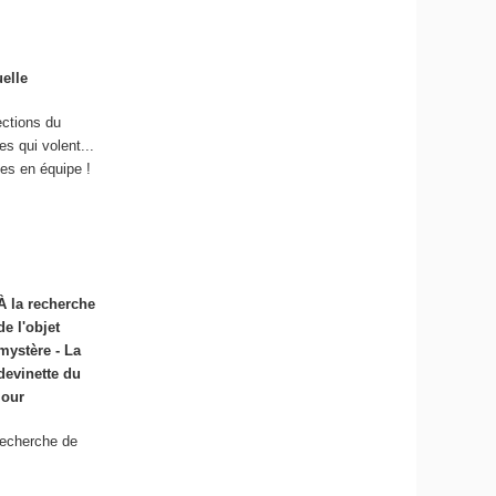
uelle
ections du
es qui volent...
mes en équipe !
À la recherche
de l'objet
mystère - La
devinette du
jour
 recherche de