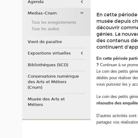
Agenda
Medias-Cnam
En cette période 
musée depuis che
Tous les enregistrements
découvrir commen
Tous les audios
génies. La nouvea
des contenus dédi
Vient de paraître
continuent d’app
Expositions virtuelles
En cette période part
?
Continuer à se promen
Bibliothèques (SCD)
Le coin des petits géni
Conservatoire numérique
dédiés pour réaliser de
des Arts et Métiers
vous puissiez les y a
(Cnum)
Le coin des petits géni
Musée des Arts et
résoudre des enquêtes
Métiers
D’autres activités sont
partagez vos réalisati