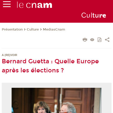
Cul
tu
r
e
Présentation
Culture
MediasCnam
A (RE)VOIR
Bernard Guetta : Quelle Europe
après les élections ?