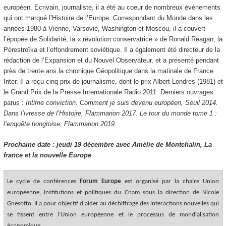
européen. Ecrivain, journaliste, il a été au coeur de nombreux événements
qui ont marqué l’Histoire de l’Europe. Correspondant du Monde dans les
années 1980 à Vienne, Varsovie, Washington et Moscou, il a couvert
l’épopée de Solidarité, la « révolution conservatrice » de Ronald Reagan, la
Pérestroïka et l’effondrement soviétique. Il a également été directeur de la
rédaction de l’Expansion et du Nouvel Observateur, et a présenté pendant
près de trente ans la chronique Géopolitique dans la matinale de France
Inter. Il a reçu cinq prix de journalisme, dont le prix Albert Londres (1981) et
le Grand Prix de la Presse Internationale Radio 2011. Derniers ouvrages
parus :
Intime conviction. Comment je suis devenu européen, Seuil 2014.
Dans l’ivresse de l’Histoire, Flammarion 2017. Le tour du monde tome 1 :
l’enquête hongroise, Flammarion 2019.
Prochaine date : jeudi 19 décembre avec Amélie de Montchalin, La
france et la nouvelle Europe
Le cycle de conférences
Forum Europe
est organisé par la chaire Union
européenne, institutions et politiques du Cnam sous la direction de Nicole
Gnesotto. Il a pour objectif d'aider au déchiffrage des interactions nouvelles qui
se tissent entre l'Union européenne et le processus de mondialisation
économique.