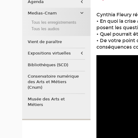
Agenda
Medias-Cnam
Cynthia Fleury ré
• En quoi la cris
Tous les enregistrements
posent les quest
Tous les audios
• Quel pourrait ê
• De votre point
Vient de paraître
conséquences col
Expositions virtuelles
Bibliothèques (SCD)
Conservatoire numérique
des Arts et Métiers
(Cnum)
Musée des Arts et
Métiers