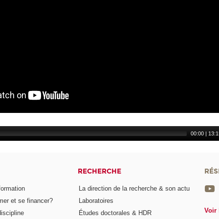
00:00
|
13:1
RECHERCHE
RÉS
formation
La direction de la recherche & son actu
er et se financer?
Laboratoires
Voir 
iscipline
Études doctorales & HDR