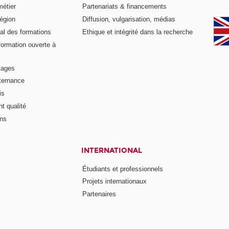
métier
Partenariats & financements
égion
Diffusion, vulgarisation, médias
al des formations
Ethique et intégrité dans la recherche
formation ouverte à
tages
lternance
is
t qualité
ons
INTERNATIONAL
Étudiants et professionnels
Projets internationaux
Partenaires