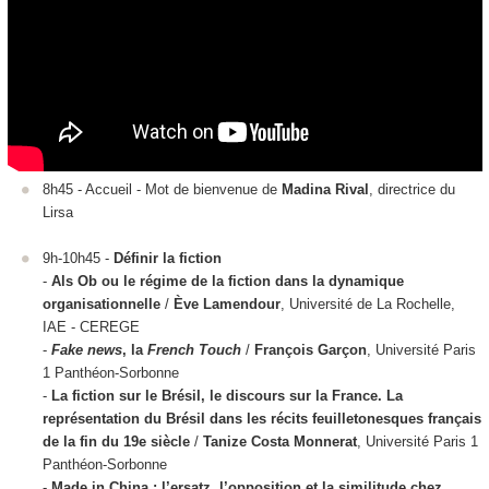
8h45 - Accueil - Mot de bienvenue de
Madina Rival
, directrice du
Lirsa
9h-10h45 -
Définir la fiction
-
Als Ob ou le régime de la fiction dans la dynamique
organisationnelle
/
Ève Lamendour
, Université de La Rochelle,
IAE - CEREGE
-
Fake news
, la
French Touch
/
François Garçon
, Université Paris
1 Panthéon-Sorbonne
-
La fiction sur le Brésil, le discours sur la France. La
représentation du Brésil dans les récits feuilletonesques français
de la fin du 19e siècle
/
Tanize Costa Monnerat
, Université Paris 1
Panthéon-Sorbonne
-
Made in China : l’ersatz, l’opposition et la similitude chez