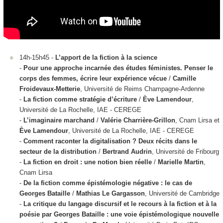
14h-15h45 -
L’apport de la fiction à la science
-
Pour une approche incarnée des études féministes. Penser le
corps des femmes, écrire leur expérience vécue
/
Camille
Froidevaux-Metterie
, Université de Reims Champagne-Ardenne
-
La fiction comme stratégie d’écriture
/
Ève Lamendour
,
Université de La Rochelle, IAE - CEREGE
-
L’imaginaire marchand
/
Valérie Charrière-Grillon
, Cnam Lirsa et
Ève Lamendour
, Université de La Rochelle, IAE - CEREGE
-
Comment raconter la digitalisation ? Deux récits dans le
secteur de la distribution
/
Bertrand Audrin
, Université de Fribourg
-
La fiction en droit : une notion bien réelle
/
Marielle Martin
,
Cnam Lirsa
-
De la fiction comme épistémologie négative : le cas de
Georges Bataille
/
Mathias Le Gargasson
, Université de Cambridge
-
La critique du langage discursif et le recours à la fiction et à la
poésie par Georges Bataille : une voie épistémologique nouvelle