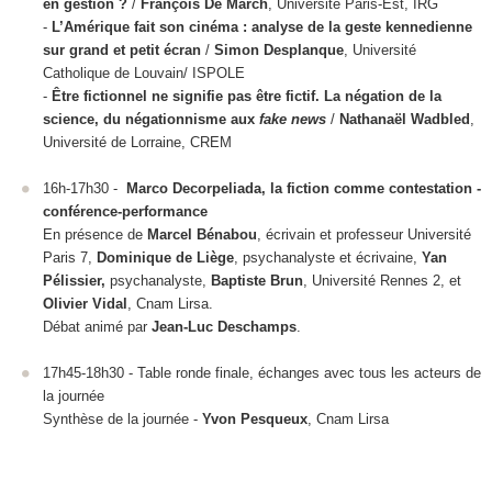
en gestion ?
/
François De March
, Université Paris-Est, IRG
-
L’Amérique fait son cinéma : analyse de la geste kennedienne
sur grand et petit écran
/
Simon Desplanque
, Université
Catholique de Louvain/ ISPOLE
-
Être fictionnel ne signifie pas être fictif. La négation de la
science, du négationnisme aux
fake news
/
Nathanaël Wadbled
,
Université de Lorraine, CREM
16h-17h30 -
Marco Decorpeliada, la fiction comme contestation -
conférence-performance
En présence de
Marcel Bénabou
, écrivain et professeur Université
Paris 7,
Dominique de Liège
, psychanalyste et écrivaine,
Yan
Pélissier,
psychanalyste,
Baptiste Brun
, Université Rennes 2, et
Olivier Vidal
, Cnam Lirsa.
Débat animé par
Jean-Luc Deschamps
.
17h45-18h30 - Table ronde finale, échanges avec tous les acteurs de
la journée
Synthèse de la journée -
Yvon Pesqueux
, Cnam Lirsa