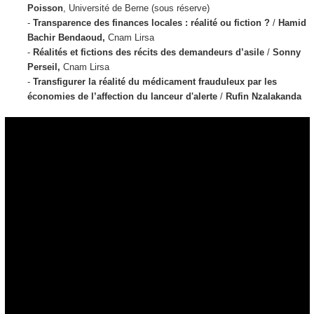
Poisson
, Université de Berne (sous réserve)
-
Transparence des finances locales : réalité ou fiction ?
/
Hamid
Bachir Bendaoud,
Cnam Lirsa
-
Réalités et fictions des récits des demandeurs d’asile
/
Sonny
Perseil,
Cnam Lirsa
-
Transfigurer la réalité du médicament frauduleux par les
économies de l’affection du lanceur d'alerte
/
Rufin Nzalakanda