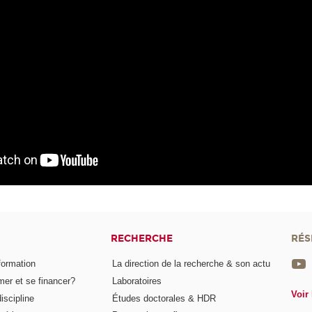
RECHERCHE
RÉS
formation
La direction de la recherche & son actu
er et se financer?
Laboratoires
Voir 
iscipline
Études doctorales & HDR