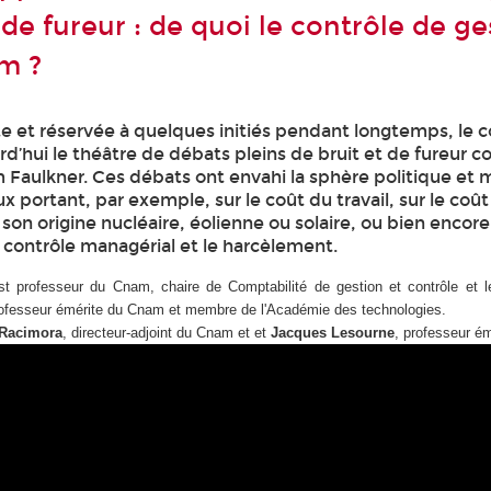
 de fureur : de quoi le contrôle de ge
om ?
te et réservée à quelques initiés pendant longtemps, le 
rd’hui le théâtre de débats pleins de bruit et de fureur
iam Faulkner. Ces débats ont envahi la sphère politique et
ux portant, par exemple, sur le coût du travail, sur le coû
n son origine nucléaire, éolienne ou solaire, ou bien encore 
e contrôle managérial et le harcèlement.
t professeur du Cnam, chaire de Comptabilité de gestion et contrôle et l
rofesseur émérite du Cnam et membre de l'Académie des technologies.
 Racimora
, directeur-adjoint du Cnam et et
Jacques Lesourne
, professeur é