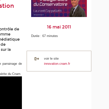
stion
16 mai 2011
contrôle de
 comme
Durée : 67 minutes
 médiatique
t de
sur la
voir le site
e parrainage de
innovation.cnam.fr
mérite du Cnam.