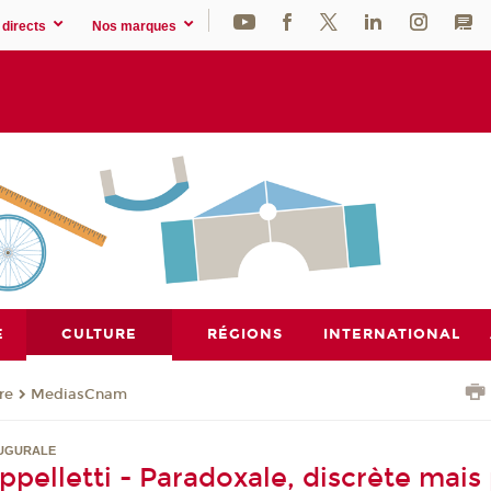
directs
Nos marques
E
CULTURE
RÉGIONS
INTERNATIONAL
re
MediasCnam
AUGURALE
pelletti - Paradoxale, discrète mais