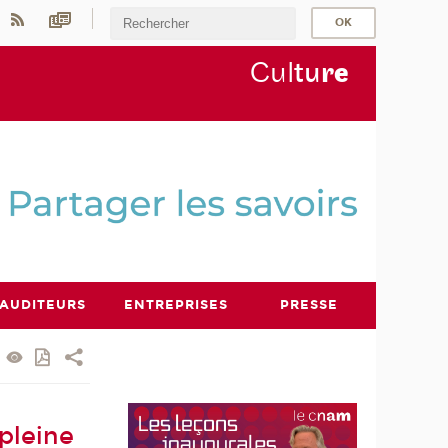
Cul
tu
r
e
AUDITEURS
ENTREPRISES
PRESSE
 pleine