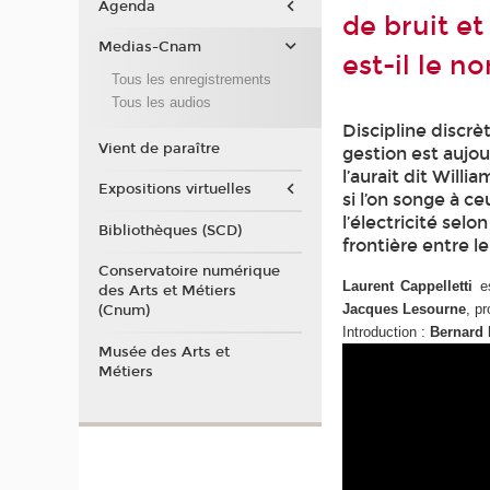
Agenda
de bruit et
Medias-Cnam
est-il le n
Tous les enregistrements
Tous les audios
Discipline discrè
Vient de paraître
gestion est aujou
l’aurait dit Will
Expositions virtuelles
si l’on songe à ce
l’électricité selo
Bibliothèques (SCD)
frontière entre l
Conservatoire numérique
Laurent Cappelletti
es
des Arts et Métiers
Jacques Lesourne
, p
(Cnum)
Introduction :
Bernard
Musée des Arts et
Métiers