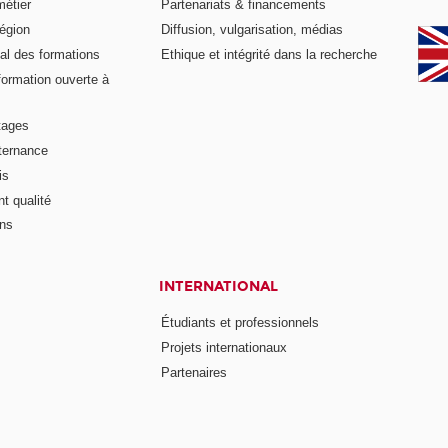
métier
Partenariats & financements
égion
Diffusion, vulgarisation, médias
al des formations
Ethique et intégrité dans la recherche
formation ouverte à
tages
lternance
is
t qualité
ons
INTERNATIONAL
Étudiants et professionnels
Projets internationaux
Partenaires