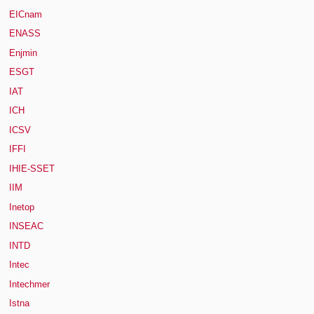
EICnam
ENASS
Enjmin
ESGT
IAT
ICH
ICSV
IFFI
IHIE-SSET
IIM
Inetop
INSEAC
INTD
Intec
Intechmer
Istna