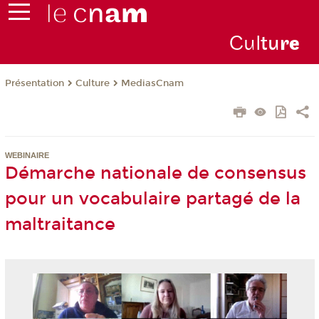
Cul
tu
r
e
Présentation
Culture
MediasCnam
WEBINAIRE
Démarche nationale de consensus
pour un vocabulaire partagé de la
maltraitance