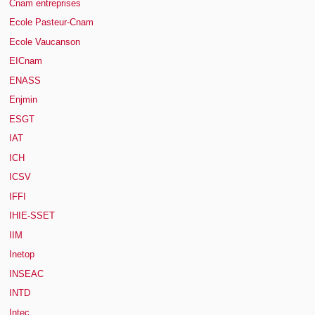
Cnam entreprises
Ecole Pasteur-Cnam
Ecole Vaucanson
EICnam
ENASS
Enjmin
ESGT
IAT
ICH
ICSV
IFFI
IHIE-SSET
IIM
Inetop
INSEAC
INTD
Intec