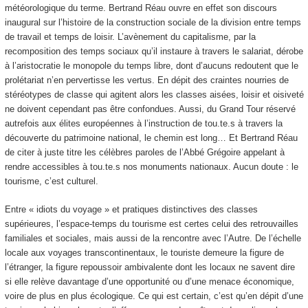
météorologique du terme. Bertrand Réau ouvre en effet son discours
inaugural sur l’histoire de la construction sociale de la division entre temps
de travail et temps de loisir. L’avènement du capitalisme, par la
recomposition des temps sociaux qu’il instaure à travers le salariat, dérobe
à l’aristocratie le monopole du temps libre, dont d’aucuns redoutent que le
prolétariat n’en pervertisse les vertus. En dépit des craintes nourries de
stéréotypes de classe qui agitent alors les classes aisées, loisir et oisiveté
ne doivent cependant pas être confondues. Aussi, du Grand Tour réservé
autrefois aux élites européennes à l’instruction de tou.te.s à travers la
découverte du patrimoine national, le chemin est long… Et Bertrand Réau
de citer à juste titre les célèbres paroles de l’Abbé Grégoire appelant à
rendre accessibles à tou.te.s nos monuments nationaux. Aucun doute : le
tourisme, c’est culturel.
Entre « idiots du voyage » et pratiques distinctives des classes
supérieures, l’espace-temps du tourisme est certes celui des retrouvailles
familiales et sociales, mais aussi de la rencontre avec l’Autre. De l’échelle
locale aux voyages transcontinentaux, le touriste demeure la figure de
l’étranger, la figure repoussoir ambivalente dont les locaux ne savent dire
si elle relève davantage d’une opportunité ou d’une menace économique,
voire de plus en plus écologique. Ce qui est certain, c’est qu’en dépit d’une