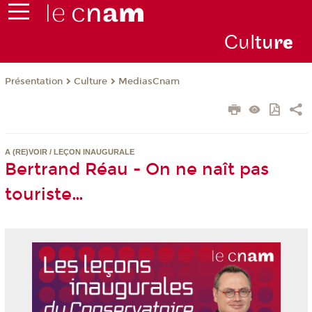
Cul
tu
r
e
Présentation
Culture
MediasCnam
A (RE)VOIR / LEÇON INAUGURALE
Bertrand Réau - On ne naît pas
touriste…