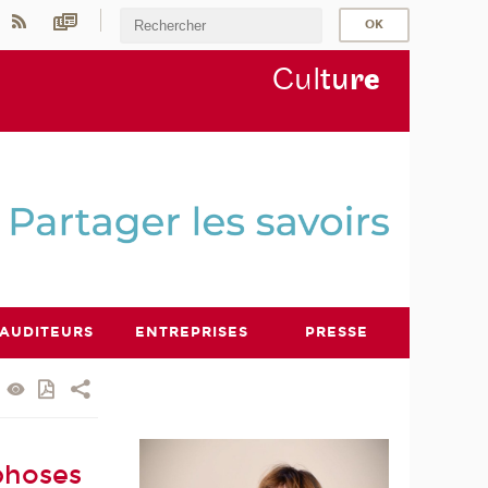
Cul
tu
r
e
AUDITEURS
ENTREPRISES
PRESSE
phoses