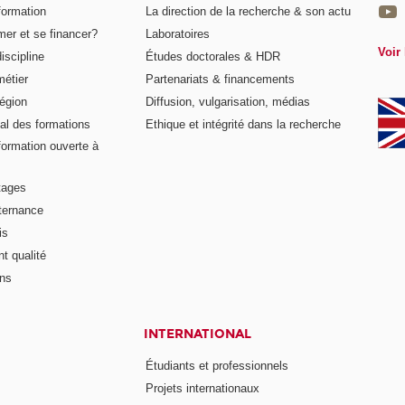
formation
La direction de la recherche & son actu
er et se financer?
Laboratoires
Voir 
iscipline
Études doctorales & HDR
métier
Partenariats & financements
égion
Diffusion, vulgarisation, médias
al des formations
Ethique et intégrité dans la recherche
formation ouverte à
tages
lternance
is
t qualité
ons
INTERNATIONAL
Étudiants et professionnels
Projets internationaux