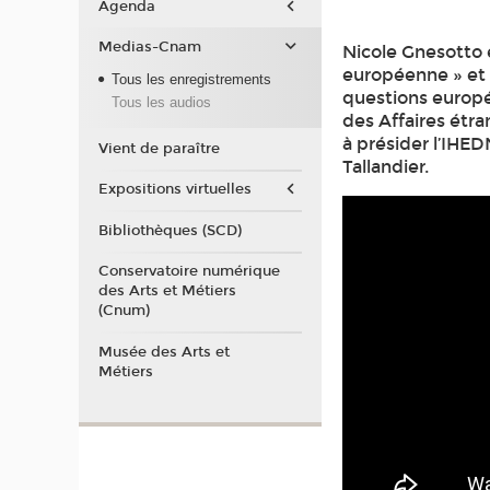
Agenda
Medias-Cnam
Nicole Gnesotto 
européenne » et v
Tous les enregistrements
questions europé
Tous les audios
des Affaires étra
à présider l’IHED
Vient de paraître
Tallandier.
Expositions virtuelles
Bibliothèques (SCD)
Conservatoire numérique
des Arts et Métiers
(Cnum)
Musée des Arts et
Métiers