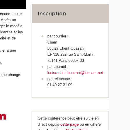
Inscription
éenne : culte
… Après un
ger le modèle
dentité et les
par courrier :
rité et de
Cnam
Louisa Cherif Ouazani
ile, à une
EPN16 292 rue Saint-Martin,
75141 Paris cedex 03
ie
par courriel :
louisa.cherifouazani@lecnam.net
on ne change
par téléphone :
01 40 27 21 09
Cette conférence peut être suivie en
direct depuis
cette page
ou en différé