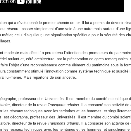
ention qui a révolutionné le premier chemin de fer. Il lui a permis de devenir rés
out réseau : passer simplement d’une voie à une autre mais surtout d’une lig
n métier, celui d’aiguilleur, une signalisation spécifique pour la sécurité des ci
llages.
t modeste mais décisif a peu retenu l’attention des promoteurs du patrimoine 
ériel roulant et, côté architecture, par la préservation de gares remarquables. 
faire l’objet d’une reconnaissance comme élément du patrimoine sous la for
i aura constamment stimulé l’innovation comme système technique et suscité la
ral lui-même. Mais repartons de son ancêtre…
éographe, professeur des Universités. Il est membre du comité scientifique 
istoire
, directeur de la revue
Transports urbains.
Il a consacré son activité de
ar les réseaux techniques avec les territoires et les hommes, et singulièreme
s. est géographe, professeur des Universités. Il est membre du comité scient
istoire
, directeur de la revue
Transports urbains.
Il a consacré son activité de
ar les réseaux techniques avec les territoires et les hommes, et singulièreme