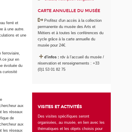
CARTE ANNUELLE DU MUSÉE
Profitez d'un accès à la collection
eau ferré et
permanente du musée des Arts et
ne à une autre.
Métiers et à toutes les conférences du
rculations et une
cycle grâce à la carte annuelle du
musée pour 24€.
ferroviaire,
d'infos :
rdv à l’accueil du musée /
A ce jour en
réservation et renseignements : +33
me évoluée du
(0)1 53 01 82 75
 curiosité
de
 chercheur aux
VISITES ET ACTIVITÉS
nt les réseaux
Des visites spécifiques seront
ifique de
organisées, au musée, en lien avec les
 chercheur aux
thématiques et les objets choisis pour
nt les réseaux