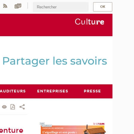
Cul
tu
r
e
AUDITEURS
ENTREPRISES
PRESSE
venture