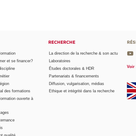
RECHERCHE
RÉS
formation
La direction de la recherche & son actu
er et se financer?
Laboratoires
Voir 
iscipline
Études doctorales & HDR
métier
Partenariats & financements
égion
Diffusion, vulgarisation, médias
al des formations
Ethique et intégrité dans la recherche
formation ouverte à
tages
lternance
is
t qualité