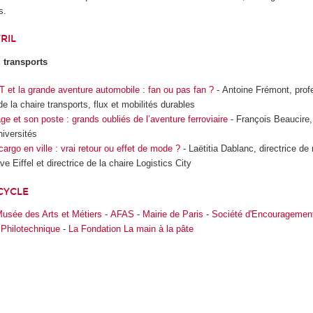
s.
RIL
 transports
T et la grande aventure automobile : fan ou pas fan ?
- Antoine Frémont, prof
de la chaire transports, flux et mobilités durables
lage et son poste : grands oubliés de l’aventure ferroviaire
- François Beaucire,
iversités
cargo en ville : vrai retour ou effet de mode ?
- Laëtitia Dablanc, directrice de
ve Eiffel et directrice de la chaire Logistics City
CYCLE
usée des Arts et Métiers
-
AFAS
-
Mairie de Paris
-
Société d'Encouragement 
 Philotechnique
-
La Fondation La main à la pâte