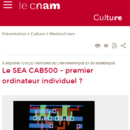
Cul
tu
r
e
Présentation
Culture
MediasCnam
À (RE)VOIR / CYCLE / HISTOIRE DE L'INFORMATIQUE ET DU NUMÉRIQUE
Le SEA CAB500 - premier
ordinateur individuel ?