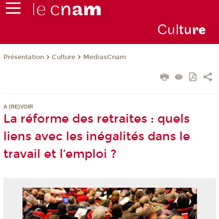
Cul
tu
r
e
Présentation
Culture
MediasCnam
A (RE)VOIR
La réforme des retraites : quels
liens avec les inégalités dans le
travail et l’emploi ?