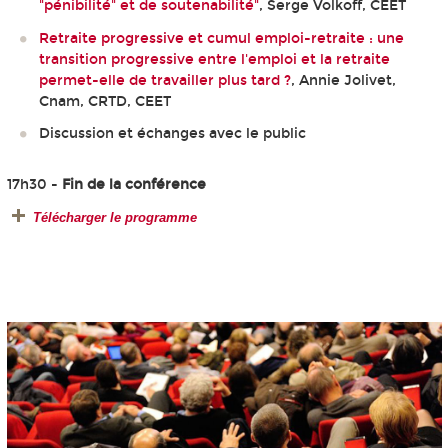
"pénibilité" et de soutenabilité"
, Serge Volkoff, CEET
Retraite progressive et cumul emploi-retraite : une
transition progressive entre l'emploi et la retraite
permet-elle de travailler plus tard ?
, Annie Jolivet,
Cnam, CRTD, CEET
Discussion et échanges avec le public
17h30 -
Fin de la conférence
Télécharger le programme