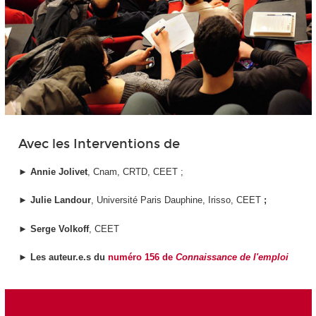
Avec les Interventions de
►
Annie Jolivet
, Cnam, CRTD, CEET ;
►
Julie Landour
, Université Paris Dauphine, Irisso, CEET
;
►
Serge Volkoff
, CEET
►
Les auteur.e.s du
numéro 156 de
Connaissance de l'emploi