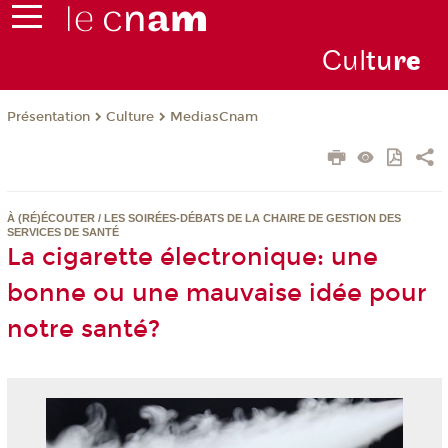
Cul
tu
r
e
Présentation
Culture
MediasCnam
À (RÉ)ÉCOUTER / LES SOIRÉES-DÉBATS DE LA CHAIRE DE GESTION DES
SERVICES DE SANTÉ
La cigarette électronique: une
bonne ou une mauvaise idée pour
notre santé?