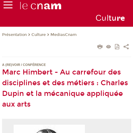
Cul
tu
r
e
Présentation
Culture
MediasCnam
A (RE)VOIR / CONFÉRENCE
Marc Himbert - Au carrefour des
disciplines et des métiers : Charles
Dupin et la mécanique appliquée
aux arts