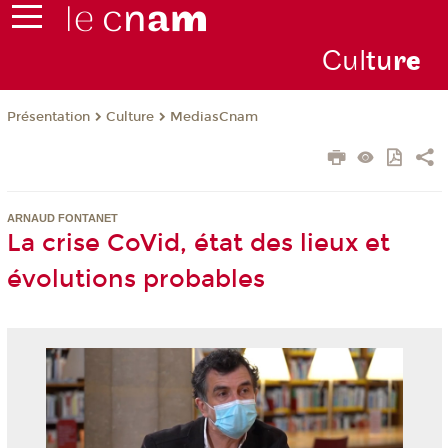
Cul
tu
r
e
Présentation
Culture
MediasCnam
ARNAUD FONTANET
La crise CoVid, état des lieux et
évolutions probables