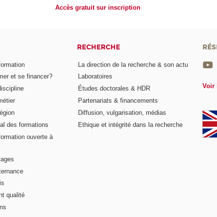
Accès gratuit sur inscription
RECHERCHE
RÉS
formation
La direction de la recherche & son actu
er et se financer?
Laboratoires
Voir 
iscipline
Études doctorales & HDR
métier
Partenariats & financements
égion
Diffusion, vulgarisation, médias
al des formations
Ethique et intégrité dans la recherche
formation ouverte à
tages
lternance
is
t qualité
ons