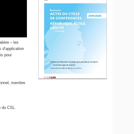
alière – les
 d’application
és pour
tionnel, membre
e du CSL.