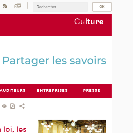
Cul
tu
r
e
AUDITEURS
ENTREPRISES
PRESSE
loi, les