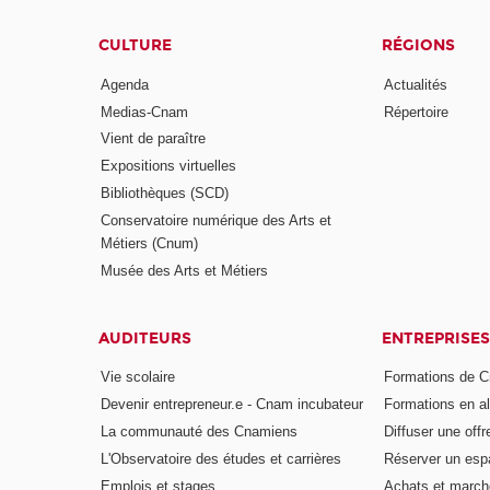
CULTURE
RÉGIONS
Agenda
Actualités
Medias-Cnam
Répertoire
Vient de paraître
Expositions virtuelles
Bibliothèques (SCD)
Conservatoire numérique des Arts et
Métiers (Cnum)
Musée des Arts et Métiers
AUDITEURS
ENTREPRISES
Vie scolaire
Formations de C
Devenir entrepreneur.e - Cnam incubateur
Formations en a
La communauté des Cnamiens
Diffuser une offr
L'Observatoire des études et carrières
Réserver un es
Emplois et stages
Achats et march