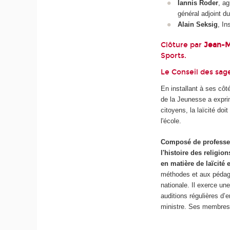
Iannis Roder
, ag
général adjoint d
Alain Seksig
, In
Clôture par
Jean-M
Sports.
Le Conseil des sage
En installant à ses côté
de la Jeunesse a exprim
citoyens, la laïcité doi
l'école.
Composé de professeur
l'histoire des religio
en matière de laïcité e
méthodes et aux pédago
nationale. Il exerce une
auditions régulières d’
ministre. Ses membres 