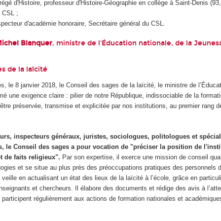
régé d'Histoire, professeur d'Histoire-Géographie en collège à Saint-Denis (93,)
u CSL ;
specteur d'académie honoraire, Secrétaire général du CSL.
ichel Blanquer
, ministre de l'Éducation nationale, de la Jeunes
s de la laïcité
s, le 8 janvier 2018, le Conseil des sages de la laïcité, le ministre de l’Éduca
é une exigence claire : pilier de notre République, indissociable de la format
t être préservée, transmise et explicitée par nos institutions, au premier rang 
s, inspecteurs généraux, juristes, sociologues, politologues et spécial
ns, le Conseil des sages a pour vocation de "préciser la position de l'insti
t de faits religieux".
Par son expertise, il exerce une mission de conseil qua
gies et se situe au plus près des préoccupations pratiques des personnels d
 veille en actualisant un état des lieux de la laïcité à l’école, grâce en particul
enseignants et chercheurs. Il élabore des documents et rédige des avis à l’att
participent régulièrement aux actions de formation nationales et académique