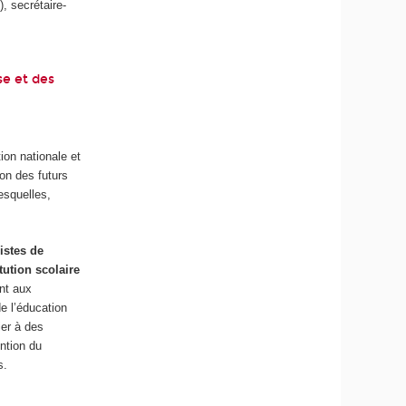
, secrétaire-
se et des
tion nationale et
ion des futurs
desquelles,
istes de
tution scolaire
nt aux
e l’éducation
ier à des
ention du
s.