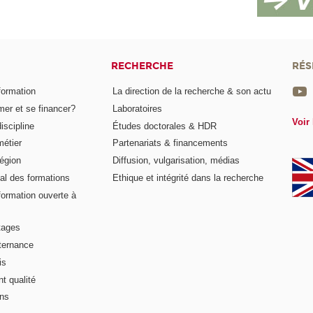
RECHERCHE
RÉS
formation
La direction de la recherche & son actu
er et se financer?
Laboratoires
Voir 
iscipline
Études doctorales & HDR
métier
Partenariats & financements
égion
Diffusion, vulgarisation, médias
al des formations
Ethique et intégrité dans la recherche
formation ouverte à
tages
lternance
is
t qualité
ons