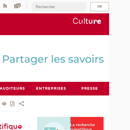
Cul
tu
r
e
AUDITEURS
ENTREPRISES
PRESSE
tifique