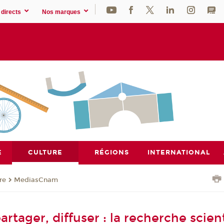
directs
Nos marques
E
CULTURE
RÉGIONS
INTERNATIONAL
re
MediasCnam
artager, diffuser : la recherche scien