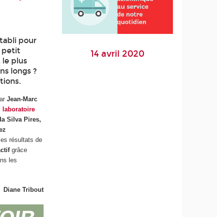
tabli pour
 petit
14 avril 2020
 le plus
ns longs ?
tions.
par
Jean-Marc
u
laboratoire
da Silva Pires,
ez
ses résultats de
actif
grâce
ans les
Diane Tribout