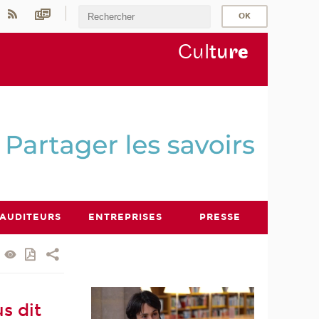
Cul
tu
r
e
AUDITEURS
ENTREPRISES
PRESSE
s dit