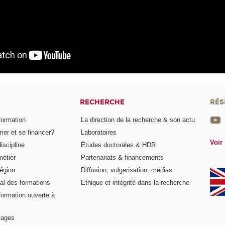
RECHERCHE
RÉS
formation
La direction de la recherche & son actu
er et se financer?
Laboratoires
Voir 
iscipline
Études doctorales & HDR
métier
Partenariats & financements
égion
Diffusion, vulgarisation, médias
al des formations
Ethique et intégrité dans la recherche
formation ouverte à
tages