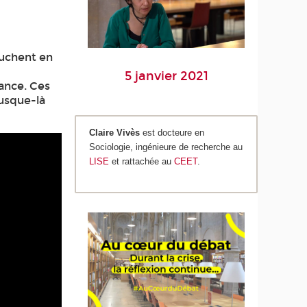
ouchent en
5 janvier 2021
rance. Ces
jusque-là
Claire Vivès
est docteure en
Sociologie, ingénieure de recherche au
LISE
et rattachée au
CEET
.