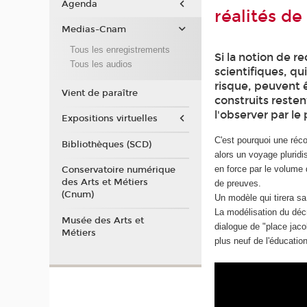
Agenda
réalités de
Medias-Cnam
Tous les enregistrements
Si la notion de r
Tous les audios
scientifiques, qu
risque, peuvent 
Vient de paraître
construits reste
l'observer par le
Expositions virtuelles
C'est pourquoi une réc
Bibliothèques (SCD)
alors un voyage pluridis
en force par le volume 
Conservatoire numérique
des Arts et Métiers
de preuves.
(Cnum)
Un modèle qui tirera sa
La modélisation du décr
Musée des Arts et
dialogue de "place jac
Métiers
plus neuf de l'éducation