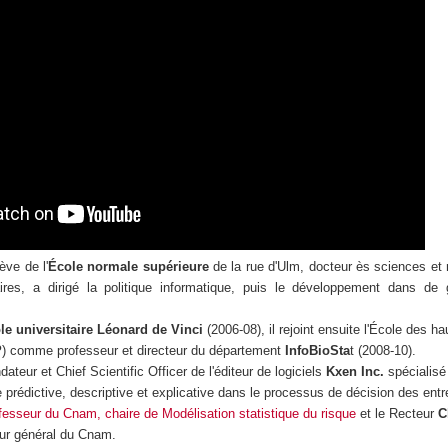
ève de l'
École normale supérieure
de la rue d'Ulm, docteur ès sciences et
uaires, a dirigé la politique informatique, puis le développement dans de
le universitaire Léonard de Vinci
(2006-08), il rejoint ensuite l'École des h
P
) comme professeur et directeur du département
InfoBioSta
t (2008-10).
ndateur et Chief Scientific Officer de l'éditeur de logiciels
Kxen Inc.
spécialisé
se prédictive, descriptive et explicative dans le processus de décision des entr
ofesseur du Cnam, chaire de Modélisation statistique du risque
et le Recteur
C
eur général du Cnam.