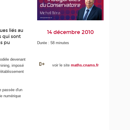
ues liés au
14 décembre 2010
s qui sont
ns pu
Durée : 58 minutes
modèle devenant
voir le site
maths.cnams.fr
 mining, imposé
l'établissement
ve passée d'un
de numérique