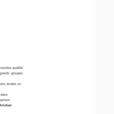
 membre qualifié
 grands groupes
autes études en
 dans
eprises.
hristian