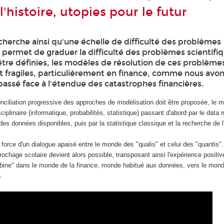
 l'histoire, utopies pour le futur
echerche ainsi qu'une échelle de difficulté des problèmes
i permet de graduer la difficulté des problèmes scientifiq
être définies, les modèles de résolution de ces problème
nt fragiles, particulièrement en finance, comme nous avo
 passé face à l'étendue des catastrophes financières.
onciliation progressive des approches de modélisation doit être proposée, le 
ciplinaire (informatique, probabilités, statistique) passant d'abord par le data
des données disponibles, puis par la statistique classique et la recherche de 
 force d'un dialogue apaisé entre le monde des "qualis" et celui des "quantis".
ochage scolaire devient alors possible, transposant ainsi l'expérience positi
obine" dans le monde de la finance, monde habitué aux données, vers le mon
.