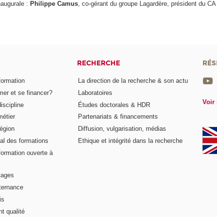
naugurale :
Philippe Camus
, co-gérant du groupe Lagardère, président du CA 
RECHERCHE
RÉS
formation
La direction de la recherche & son actu
er et se financer?
Laboratoires
Voir 
iscipline
Études doctorales & HDR
métier
Partenariats & financements
égion
Diffusion, vulgarisation, médias
al des formations
Ethique et intégrité dans la recherche
formation ouverte à
tages
lternance
is
t qualité