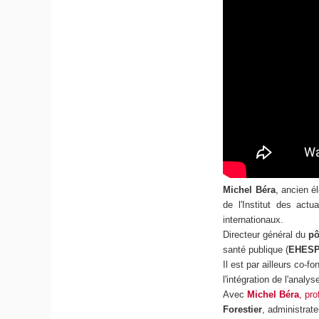
Michel Béra
, ancien él
de l'Institut des act
internationaux.
Directeur général du
pô
santé publique (
EHES
Il est par ailleurs co-fo
l'intégration de l'analy
Avec
Michel Béra
, pr
Forestier
, administrat