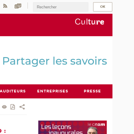
Cul
tu
r
e
AUDITEURS
ENTREPRISES
PRESSE
 :