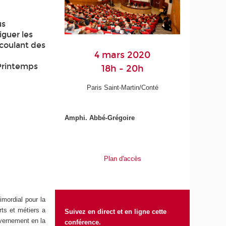
us
iguer les
coulant des
4 mars 2020
 Printemps
18h - 20h
Paris Saint-Martin/Conté
Amphi. Abbé-Grégoire
Plan d'accès
imordial pour la
rts et métiers a
Suivez en direct et en ligne cette
uvernement en la
conférence.