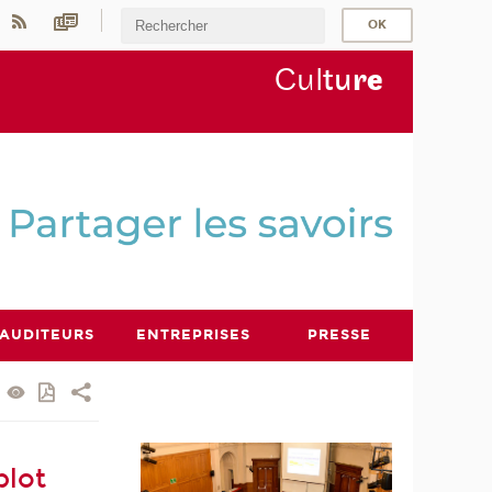
Cul
tu
r
e
AUDITEURS
ENTREPRISES
PRESSE
plot