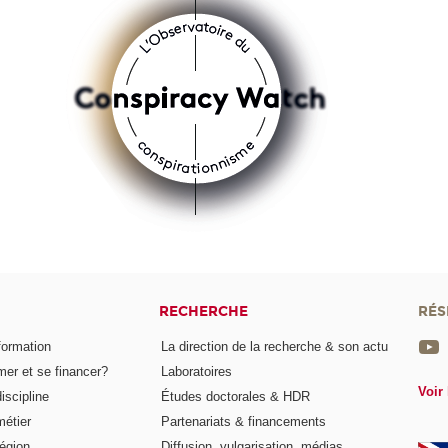
RECHERCHE
RÉS
formation
La direction de la recherche & son actu
er et se financer?
Laboratoires
Voir 
iscipline
Études doctorales & HDR
métier
Partenariats & financements
égion
Diffusion, vulgarisation, médias