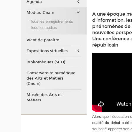
Agenda
Medias-Cnam
A une époque mar
d’information, le
Tous les enregistrements
phénomènes de d
Tous les audios
nouvelles perspe
Une conférence a
Vient de paraître
républicain
Expositions virtuelles
Bibliothèques (SCD)
Conservatoire numérique
des Arts et Métiers
(Cnum)
Musée des Arts et
Métiers
Alors que l’éducation 
qualité du débat publi
souhaité apporter son 