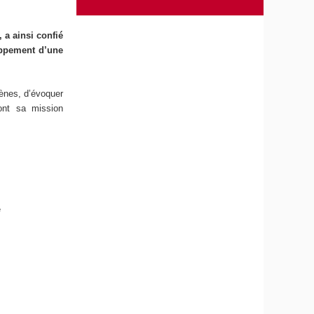
 a ainsi confié
oppement d’une
ènes, d’évoquer
ront sa mission
e