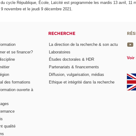
du cycle République, École, Laïcité est programmée les mardis 13 avril, 11 ma
 9 novembre et le jeudi 9 décembre 2021.
RECHERCHE
RÉS
formation
La direction de la recherche & son actu
er et se financer?
Laboratoires
Voir 
iscipline
Études doctorales & HDR
métier
Partenariats & financements
égion
Diffusion, vulgarisation, médias
al des formations
Ethique et intégrité dans la recherche
formation ouverte à
tages
lternance
is
t qualité
ons