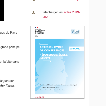
télécharger les
actes 2019-
2020
iques de Paris
 grand principe
et laïcité dans
 inspecteur
vier Faron
,