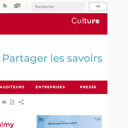
Cul
tu
r
e
AUDITEURS
ENTREPRISES
PRESSE
Valmy