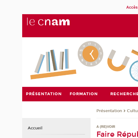
Accès 
PRÉSENTATION
FORMATION
RECHERCH
Présentation
Cultu
A (RE)VOIR
Accueil
Faire Répub