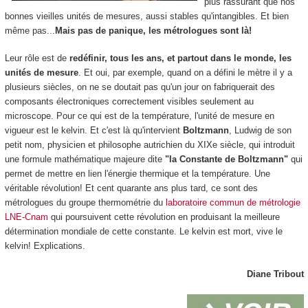
plus rassurant que nos
bonnes vieilles unités de mesures, aussi stables qu'intangibles. Et bien
même pas...
Mais pas de panique, les métrologues sont là!
Leur rôle est de
redéfinir, tous les ans, et partout dans le monde, les
unités de mesure
. Et oui, par exemple, quand on a défini le mètre il y a
plusieurs siècles, on ne se doutait pas qu'un jour on fabriquerait des
composants électroniques correctement visibles seulement au
microscope. Pour ce qui est de la température, l'unité de mesure en
vigueur est le kelvin. Et c'est là qu'intervient
Boltzmann
, Ludwig de son
petit nom, physicien et philosophe autrichien du XIXe siècle, qui introduit
une formule mathématique majeure dite
"la Constante de Boltzmann"
qui
permet de mettre en lien l'énergie thermique et la température. Une
véritable révolution! Et cent quarante ans plus tard, ce sont des
métrologues du groupe thermométrie du
laboratoire commun de métrologie
LNE-Cnam
qui poursuivent cette révolution en produisant la meilleure
détermination mondiale de cette constante. Le kelvin est mort, vive le
kelvin! Explications.
Diane Tribout