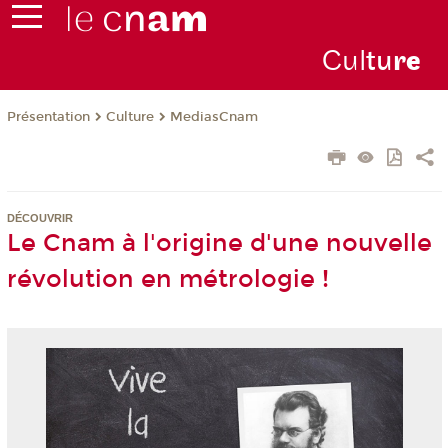
Cul
tu
r
e
Présentation
Culture
MediasCnam
DÉCOUVRIR
Le Cnam à l'origine d'une nouvelle
révolution en métrologie !