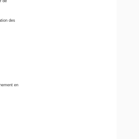
r de
ation des
gnement en