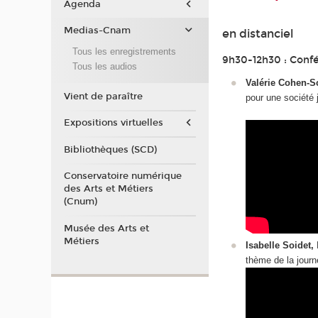
Agenda
Medias-Cnam
en distanciel
Tous les enregistrements
9h30-12h30 : Conf
Tous les audios
Valérie Cohen-Sc
Vient de paraître
pour une société 
Expositions virtuelles
Bibliothèques (SCD)
Conservatoire numérique
des Arts et Métiers
(Cnum)
Musée des Arts et
Métiers
Isabelle Soidet,
M
thème de la journ