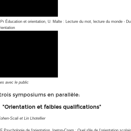
,
Pr Éducation et orientation, U. Malte : Lecture du mot, lecture du monde -
ientation
es avec le public
trois symposiums en parallèle:
"Orientation et faibles qualifications"
ohen-Scali et Lin Lhotellier
F Psychologie de l'orientation, Inetop-Cnam : Quel rôle de l’orientation scolair