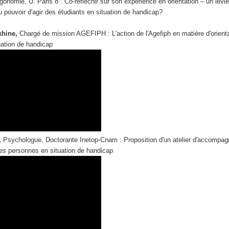
gonomie, U. Paris 8 : Co-réfléchir sur son expérience en orientation ‒ un levie
pouvoir d'agir des étudiants en situation de handicap?
khine,
Chargé de mission AGEFIPH : L'action de l'Agefiph en matière d'orient
uation de handicap
,
Psychologue, Doctorante Inetop-Cnam : Proposition d'un atelier d'accompa
des personnes en situation de handicap