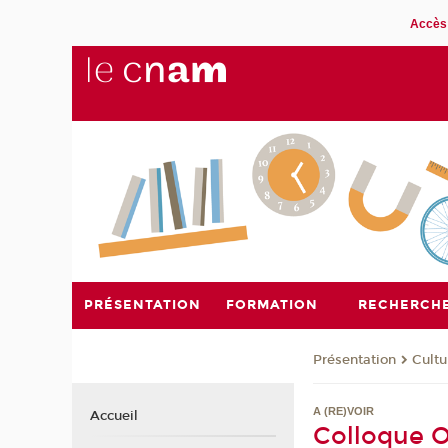
Accès 
PRÉSENTATION
FORMATION
RECHERCH
Présentation
Cultu
A (RE)VOIR
Accueil
Colloque Or