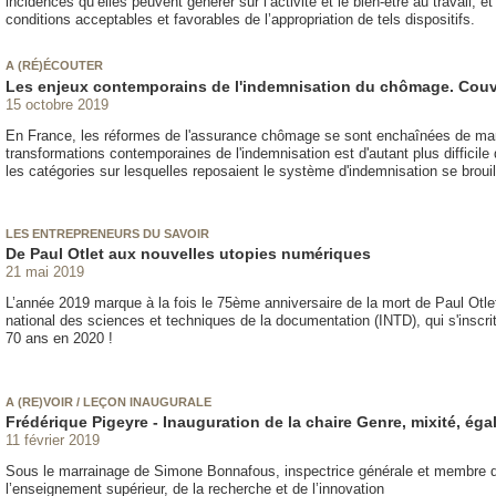
incidences qu’elles peuvent générer sur l’activité et le bien-être au travail, et
conditions acceptables et favorables de l’appropriation de tels dispositifs.
A (RÉ)ÉCOUTER
Les enjeux contemporains de l'indemnisation du chômage. Couve
15 octobre 2019
En France, les réformes de l'assurance chômage se sont enchaînées de man
transformations contemporaines de l'indemnisation est d'autant plus difficile q
les catégories sur lesquelles reposaient le système d'indemnisation se brouil
LES ENTREPRENEURS DU SAVOIR
De Paul Otlet aux nouvelles utopies numériques
21 mai 2019
L’année 2019 marque à la fois le 75ème anniversaire de la mort de Paul Otlet
national des sciences et techniques de la documentation (INTD), qui s'inscrit 
70 ans en 2020 !
A (RE)VOIR / LEÇON INAUGURALE
Frédérique Pigeyre - Inauguration de la chaire Genre, mixité, ég
11 février 2019
Sous le marrainage de Simone Bonnafous, inspectrice générale et membre du
l’enseignement supérieur, de la recherche et de l’innovation