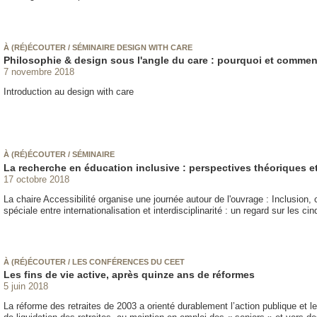
À (RÉ)ÉCOUTER / SÉMINAIRE DESIGN WITH CARE
Philosophie & design sous l'angle du care : pourquoi et commen
7 novembre 2018
Introduction au design with care
À (RÉ)ÉCOUTER / SÉMINAIRE
La recherche en éducation inclusive : perspectives théoriques 
17 octobre 2018
La chaire Accessibilité organise une journée autour de l'ouvrage : Inclusion,
spéciale entre internationalisation et interdisciplinarité : un regard sur les ci
À (RÉ)ÉCOUTER / LES CONFÉRENCES DU CEET
Les fins de vie active, après quinze ans de réformes
5 juin 2018
La réforme des retraites de 2003 a orienté durablement l’action publique et le