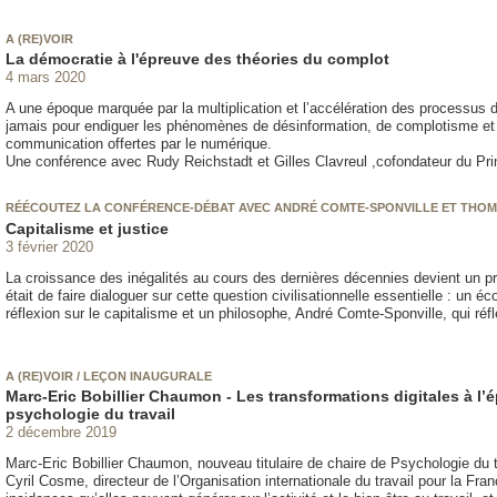
A (RE)VOIR
La démocratie à l'épreuve des théories du complot
4 mars 2020
A une époque marquée par la multiplication et l’accélération des processus d
jamais pour endiguer les phénomènes de désinformation, de complotisme et 
communication offertes par le numérique.
Une conférence avec Rudy Reichstadt et Gilles Clavreul ,cofondateur du Pri
RÉÉCOUTEZ LA CONFÉRENCE-DÉBAT AVEC ANDRÉ COMTE-SPONVILLE ET THOM
Capitalisme et justice
3 février 2020
La croissance des inégalités au cours des dernières décennies devient un pro
était de faire dialoguer sur cette question civilisationnelle essentielle : un 
réflexion sur le capitalisme et un philosophe, André Comte-Sponville, qui réflé
A (RE)VOIR / LEÇON INAUGURALE
Marc-Eric Bobillier Chaumon - Les transformations digitales à l’é
psychologie du travail
2 décembre 2019
Marc-Eric Bobillier Chaumon, nouveau titulaire de chaire de Psychologie du t
Cyril Cosme, directeur de l’Organisation internationale du travail pour la Franc