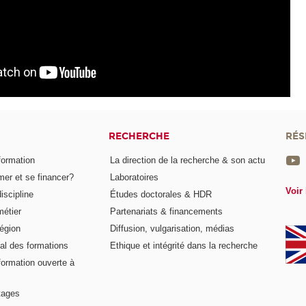
RECHERCHE
RÉS
formation
La direction de la recherche & son actu
er et se financer?
Laboratoires
Voir 
iscipline
Études doctorales & HDR
métier
Partenariats & financements
égion
Diffusion, vulgarisation, médias
al des formations
Ethique et intégrité dans la recherche
formation ouverte à
tages