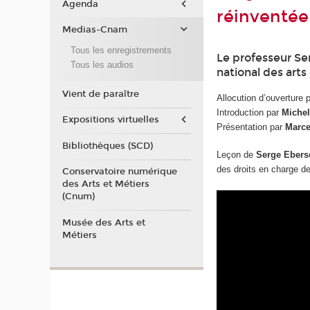
Agenda
réinventée
Medias-Cnam
Tous les enregistrements
Le professeur Ser
Tous les audios
national des arts
Vient de paraître
Allocution d’ouverture 
Introduction par
Michel
Expositions virtuelles
Présentation par
Marce
Bibliothèques (SCD)
Leçon de
Serge Ebers
des droits en charge de 
Conservatoire numérique
des Arts et Métiers
(Cnum)
Musée des Arts et
Métiers