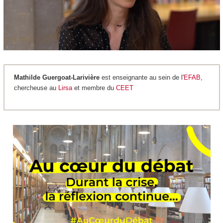
Mathilde Guergoat-Larivière
est enseignante au sein de l'
EFAB
,
chercheuse au
Lirsa
et membre du
CEET