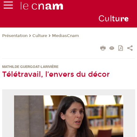
Cul
tu
r
e
Présentation
Culture
MediasCnam
MATHILDE GUERGOAT-LARIVIÈRE
Télétravail, l’envers du décor