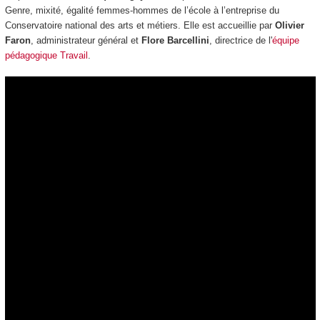
Genre, mixité, égalité femmes-hommes de l’école à l’entreprise du
Conservatoire national des arts et métiers. Elle est accueillie par
Olivier
Faron
, administrateur général et
Flore Barcellini
, directrice de l'
équipe
pédagogique Travail
.