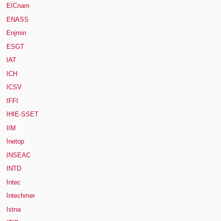
EICnam
ENASS
Enjmin
ESGT
IAT
ICH
ICSV
IFFI
IHIE-SSET
IIM
Inetop
INSEAC
INTD
Intec
Intechmer
Istna