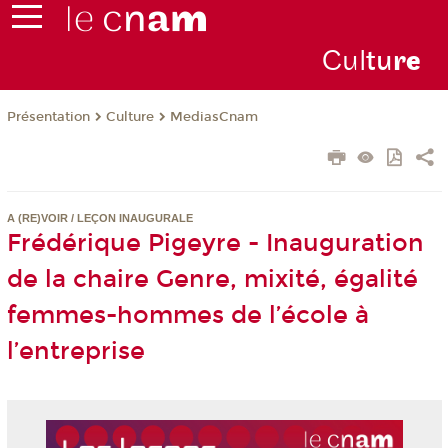
Cul
tu
r
e
Présentation
Culture
MediasCnam
A (RE)VOIR / LEÇON INAUGURALE
Frédérique Pigeyre - Inauguration
de la chaire Genre, mixité, égalité
femmes-hommes de l’école à
l’entreprise