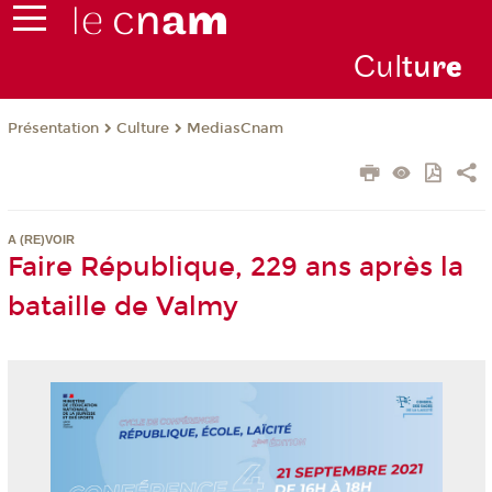
Cul
tu
r
e
Présentation
Culture
MediasCnam
A (RE)VOIR
Faire République, 229 ans après la
bataille de Valmy