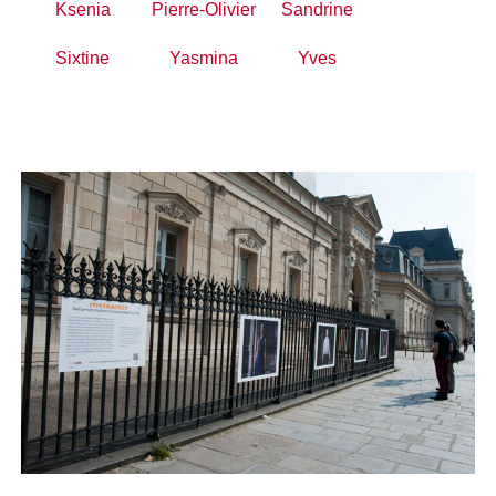
Ksenia
Pierre-Olivier
Sandrine
Sixtine
Yasmina
Yves