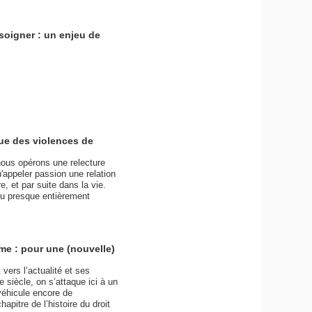
soigner : un enjeu de
que des violences de
 nous opérons une relecture
u'appeler passion une relation
, et par suite dans la vie.
ou presque entièrement
ime : pour une (nouvelle)
vers l’actualité et ses
 siècle, on s’attaque ici à un
 véhicule encore de
apitre de l’histoire du droit