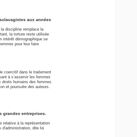
 esclavagistes aux années
la discipline remplace la
nt, la torture reste utilisée
’un intérêt démographique se
femmes pour leur faire
le coercitif dans le traitement
isant à s’asservir les femmes
aux droits humains des femmes
on et poursuite des auteurs.
s grandes entreprises.
 relative à la représentation
'administration, dite loi