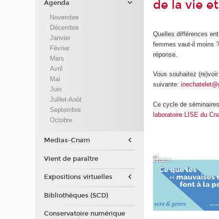
de la vie 
Agenda
Novembre
Décembre
Quelles différences entr
Janvier
femmes vaut-il moins ?.
Février
réponse.
Mars
Avril
Vous souhaitez (re)voir
Mai
suivante:
inechatelet@
Juin
Juillet-Août
Ce cycle de séminaires
Septembre
laboratoire LISE du C
Octobre
Medias-Cnam
Vient de paraître
Expositions virtuelles
Bibliothèques (SCD)
Conservatoire numérique