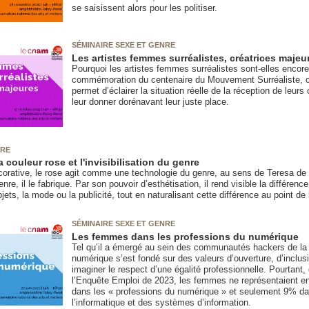
se saisissent alors pour les politiser.
SÉMINAIRE SEXE ET GENRE
Les artistes femmes surréalistes, créatrices majeu
Pourquoi les artistes femmes surréalistes sont-elles enco
commémoration du centenaire du Mouvement Surréaliste, 
permet d’éclairer la situation réelle de la réception de leur
leur donner dorénavant leur juste place.
NRE
 couleur rose et l'invisibilisation du genre
orative, le rose agit comme une technologie du genre, au sens de Teresa de L
nre, il le fabrique. Par son pouvoir d’esthétisation, il rend visible la différen
jets, la mode ou la publicité, tout en naturalisant cette différence au point de
SÉMINAIRE SEXE ET GENRE
Les femmes dans les professions du numérique
Tel qu’il a émergé au sein des communautés hackers de la 
numérique s’est fondé sur des valeurs d’ouverture, d’inclusio
imaginer le respect d’une égalité professionnelle. Pourtant
l’Enquête Emploi de 2023, les femmes ne représentaient en
dans les « professions du numérique » et seulement 9% da
l’informatique et des systèmes d’information.