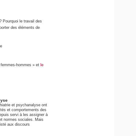
? Pourquoi le travail des
pporter des éléments de
se
ité femmes-hommes » et
le
lyse
hiatrie et psychanalyse ont
lités et comportements des
puis servi à les assigner à
 et normes sociales. Mais
isté aux discours