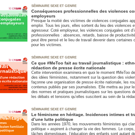
SÉMINAIRE SEXE ET GENRE
Conséquences professionnelles des violences con
employeurs
Presque la moitié des victimes de violences conjugales app
emploi. Tous les jours, elles sortent du lieu des violences e
agresseur. Coté employeur, les violences conjugales ont 
professionnelles : absences, retards, baisse de productivité
peut être pensé et le lieu de travail devenir dans certaines 
pour les victimes.
SÉMINAIRE SEXE ET GENRE
Ce que #MeToo fait au travail journalistique : eth
rédaction de presse écrite nationale
Cette intervention examinera en quoi le moment #MeToo de d
des idées féministes, notamment sur la question des violen
façonne une organisation de presse écrite nationale, les rout
contenus publiés par ses journalistes. Elle mettra au jour 
des normes et pratiques journalistiques sur les questions d
les débats et tensions qu’elles suscitent au sein de la rédac
SÉMINAIRE SEXE ET GENRE
Le féminisme en héritage. Incidences intimes et tr
d’une lutte politique
Dans les années 1970, les mouvements féministes qui clam
politique » aspirent à changer la vie des femmes. Le corps, 
tâches domestiques, l’éducation des enfants sont autant de