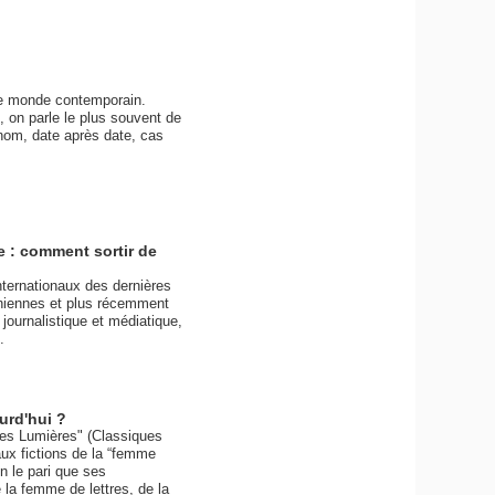
re monde contemporain.
, on parle le plus souvent de
nom, date après date, cas
e : comment sortir de
nternationaux des dernières
iniennes et plus récemment
journalistique et médiatique,
.
urd'hui ?
 des Lumières" (Classiques
aux fictions de la “femme
on le pari que ses
e la femme de lettres, de la