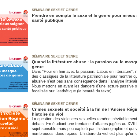
SÉMINAIRE SEXE ET GENRE
Prendre en compte le sexe et le genre pour mieux 
santé publique
SÉMINAIRE SEXE ET GENRE
Quand la littérature abuse : la passion ou le mas
genre
Dans "Pour en finir avec la passion. L’abus en littérature",
des classiques de la littérature patrimoniale pour montrer q
abusive n’est pas sans conséquence dans l’analyse littéraire
Nous mettons en avant les dangers d’une lecture passive 
focalisée sur l’esthétique (la beauté du texte).
SÉMINAIRE SEXE ET GENRE
Crimes sexuels et société à la fin de l’Ancien Rég
histoire du viol
La question des violences sexuelles ramène inévitablement 
débats. En étudiant une trentaine d’affaires jugées au XVIIIe
sujet sensible mais peu exploré par l’historiographie et qui
nombreuses idées reçues. L’histoire du viol est plus qu’un ch