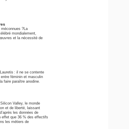
res
re méconnues ?La
célébré mondialement,
s œuvres et la nécessité de
auretis : il ne se contente
ce entre féminin et masculin
 la faire paraître anodine.
Silicon Valley, le monde
n et de liberté, laissant
, d’après les données de
 effet que 36 % des effectifs
ns les métiers de