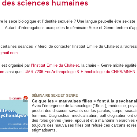
et des sciences humaines
e le sexe biologique et l’identité sexuelle ? Une langue peut-elle être sexiste 
.. Autant d’interrogations auxquelles le séminaire Sexe et Genre tentera d’a
 certaines séances ? Merci de contacter l'institut Emilie du Châtelet à l'adres
gmail.com
.
 est organisé par
l’Institut Émilie du Châtelet
, la chaire « Genre mixité égal
nam
ainsi que
l’UMR 7206 EcoAnthropologie & Ethnobiologie du CNRS/MNHN.
SÉMINAIRE SEXE ET GENRE
Ce que les « mauvaises filles » font à la psychana
Avec l’émergence de la sexologie (19e s.), médecine, psyc
produit des discours savants sur les paroles, corps, sexua
femmes. Diagnostics, médicalisation, pathologisation ont de
des rôles genrés (mère, épouse) et à maintenir hiérarchies
toujours des mauvaises filles ont refusé ces carcans et rés
stigmatisants.