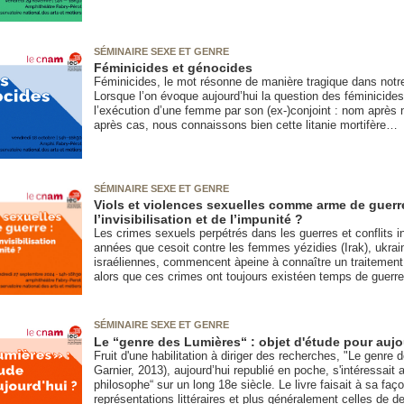
SÉMINAIRE SEXE ET GENRE
Féminicides et génocides
Féminicides, le mot résonne de manière tragique dans not
Lorsque l’on évoque aujourd’hui la question des féminicides
l’exécution d’une femme par son (ex-)conjoint : nom après 
après cas, nous connaissons bien cette litanie mortifère…
SÉMINAIRE SEXE ET GENRE
Viols et violences sexuelles comme arme de guerr
l’invisibilisation et de l’impunité ?
Les crimes sexuels perpétrés dans les guerres et conflits i
années que cesoit contre les femmes yézidies (Irak), ukra
israéliennes, commencent àpeine à connaître un traitement 
alors que ces crimes ont toujours existéen temps de guerre
SÉMINAIRE SEXE ET GENRE
Le “genre des Lumières“ : objet d'étude pour aujo
Fruit d'une habilitation à diriger des recherches, "Le genre
Garnier, 2013), aujourd’hui republié en poche, s'intéressait 
philosophe“ sur un long 18e siècle. Le livre faisait à sa faç
représentations littéraires et plus généralement celles de d