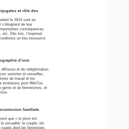
jugales et rôle des
elant le 3919 sont en
t s’éloignent de leur
d’importantes conséquences
, etc. Dès lors, l’impensé
conditions un lieu ressource
nographie d’une
iffusion et de relégitimation
ces sexistes et sexuelles,
ines de travail et les
les évolutions post #MeToo
e genre et de féminismes, et
tion.
ansmission familiale
ent que « le privé est
la sexualité, le couple, les
 sujets dont les féministes