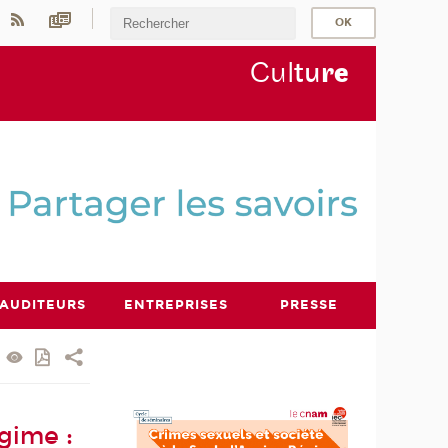
Cul
tu
r
e
AUDITEURS
ENTREPRISES
PRESSE
égime :