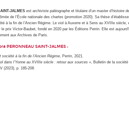
SAINT-JALMES
est archiviste paléographe et titulaire d’un master d’histoire 
plômée de l’École nationale des chartes (promotion 2020). Sa thèse d’établisse
té à la fin de l’Ancien Régime. Le viol à Auxerre et à Sens au XVIIIe siècle, 
e prix Victor-Baubet, fondé en 2020 par les Éditions Perrin. Elle est aujourd
sement aux Archives de Paris.
Enora PERONNEAU SAINT-JALMES :
 société à la fin de l’Ancien Régime
, Perrin, 2021.
iol dans l’Yonne au XVIIIe siècle : retour aux sources
», Bulletin de la sociét
V (2023), p. 185-208.