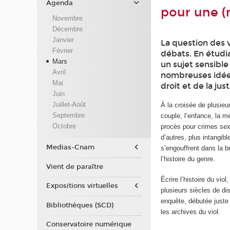
Agenda
pour une (n
Novembre
Décembre
Janvier
La question des v
Février
débats. En étudia
Mars
un sujet sensible
Avril
nombreuses idées 
Mai
droit et de la just
Juin
Juillet-Août
À la croisée de plusieur
Septembre
couple, l’enfance, la m
Octobre
procès pour crimes sex
d’autres, plus intangib
Medias-Cnam
s’engouffrent dans la b
l’histoire du genre.
Vient de paraître
Écrire l’histoire du vio
Expositions virtuelles
plusieurs siècles de di
enquête, débutée juste
Bibliothèques (SCD)
les archives du viol.
Conservatoire numérique