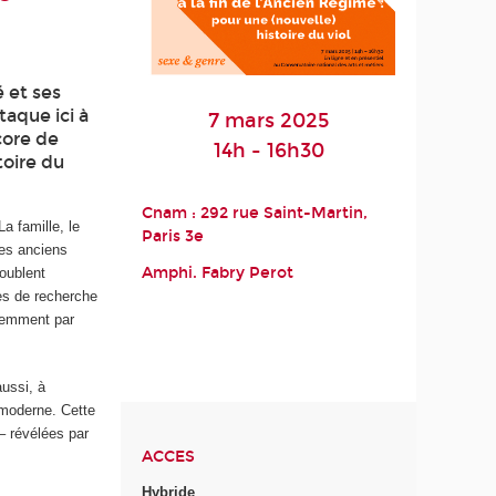
é et ses
taque ici à
7 mars 2025
core de
14h - 16h30
toire du
Cnam : 292 rue Saint-Martin,
La famille, le
Paris 3e
les anciens
Amphi. Fabry Perot
oublent
xes de recherche
écemment par
aussi, à
e moderne. Cette
– révélées par
ACCES
Hybride