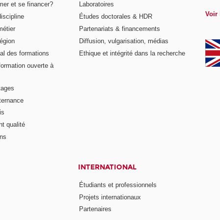
er et se financer?
Laboratoires
Voir 
iscipline
Études doctorales & HDR
métier
Partenariats & financements
égion
Diffusion, vulgarisation, médias
al des formations
Ethique et intégrité dans la recherche
formation ouverte à
tages
lternance
is
t qualité
ons
INTERNATIONAL
Étudiants et professionnels
Projets internationaux
Partenaires