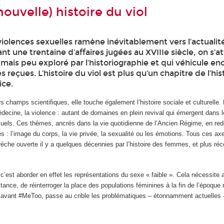
ouvelle) histoire du viol
iolences sexuelles ramène inévitablement vers l’actualit
nt une trentaine d’affaires jugées au XVIIIe siècle, on s’at
 mais peu exploré par l’historiographie et qui véhicule en
reçues. L’histoire du viol est plus qu’un chapitre de l’his
ice.
s champs scientifiques, elle touche également l’histoire sociale et culturelle. 
édecine, la violence : autant de domaines en plein revival qui émergent dans 
uels. Ces thèmes, ancrés dans la vie quotidienne de l’Ancien Régime, en red
les : l’image du corps, la vie privée, la sexualité ou les émotions. Tous ces a
rèche ouverte il y a quelques décennies par l’histoire des femmes, et plus r
l, c’est aborder en effet les représentations du sexe « faible ». Cela nécessite 
stance, de réinterroger la place des populations féminines à la fin de l’époqu
 avant #MeToo, passe au crible les problématiques – étonnamment actuelles 