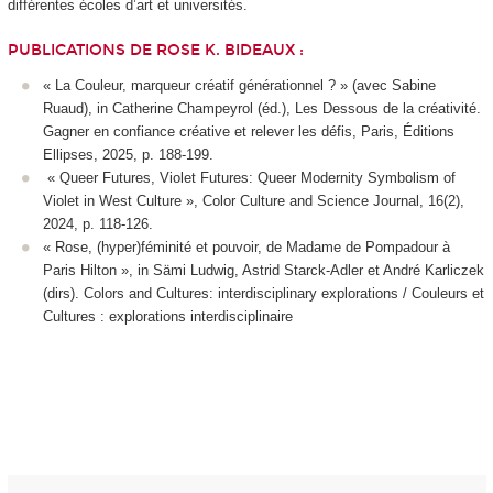
différentes écoles d’art et universités.
PUBLICATIONS DE ROSE K. BIDEAUX :
« La Couleur, marqueur créatif générationnel ? » (avec Sabine
Ruaud), in Catherine Champeyrol (éd.), Les Dessous de la créativité.
Gagner en confiance créative et relever les défis, Paris, Éditions
Ellipses, 2025, p. 188-199.
« Queer Futures, Violet Futures: Queer Modernity Symbolism of
Violet in West Culture », Color Culture and Science Journal, 16(2),
2024, p. 118-126.
« Rose, (hyper)féminité et pouvoir, de Madame de Pompadour à
Paris Hilton », in Sämi Ludwig, Astrid Starck-Adler et André Karliczek
(dirs). Colors and Cultures: interdisciplinary explorations / Couleurs et
Cultures : explorations interdisciplinaire