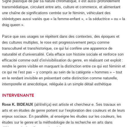
Signe plastique de par sa nature chromatique, il est aussi profondément
transmédiatique, circulant entre arts, culture et commerce, et alimentant
une chaîne de significations centrée sur le féminin, véhiculant des
stéréotypes aussi variés que « la femme-enfant », « la séductrice » ou « la
drag queen ».
Parce que ses usages se répètent dans des contextes, des époques et
des cultures multiples, le rose est progressivement perçu comme
transculturel et transhistorique, ce qui lui confère une apparence de
naturalité et d’universalité. Cela efface son histoire sociale et renforce son
efficacité comme outil d’in/visibilisation du genre, en réalisant cet exploit :
rendre le genre visible en marquant la distinction entre ce qui est féminin et
ce qui ne l’est pas – y compris au sein de la catégorie « hommes » – tout
en le rendant invisible en présentant cette distinction comme naturelle,
intemporelle et anecdotique, reléguée à un simple détail esthétique
INTERVENANTE
Rose K. BIDEAUX
(al/il/el/ça) est artiste et chercheur·e. Ses travaux en
arts et en études de genre portent sur l’exploration des couleurs et de leurs
enjeux sociaux. En parallèle, al enseigne les études sur les couleurs, les
études sur le genre et la méthodologie de la recherche en arts dans