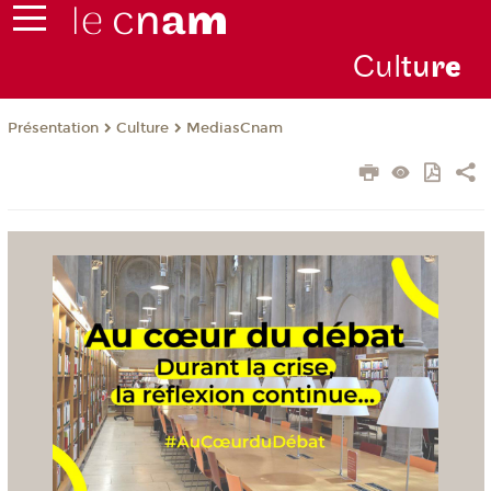
Cul
tu
r
e
Présentation
Culture
MediasCnam