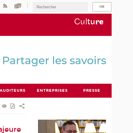
Cul
tu
r
e
AUDITEURS
ENTREPRISES
PRESSE
ajeure