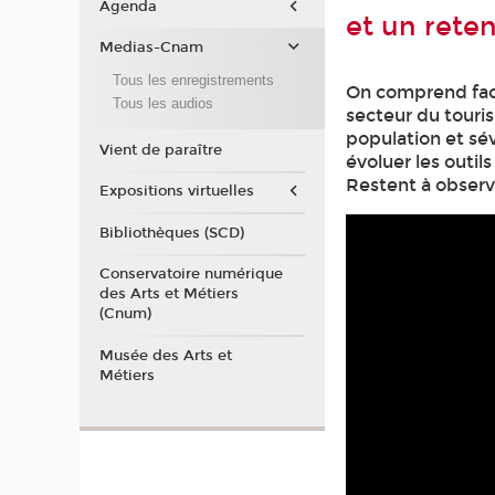
Agenda
et un rete
Medias-Cnam
Tous les enregistrements
On comprend faci
Tous les audios
secteur du touris
population et sév
Vient de paraître
évoluer les outi
Restent à observe
Expositions virtuelles
Bibliothèques (SCD)
Conservatoire numérique
des Arts et Métiers
(Cnum)
Musée des Arts et
Métiers