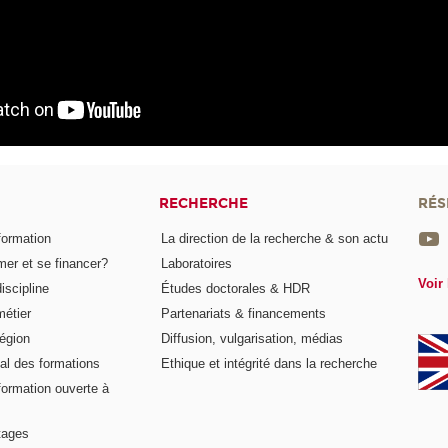
RECHERCHE
RÉS
formation
La direction de la recherche & son actu
er et se financer?
Laboratoires
Voir 
iscipline
Études doctorales & HDR
métier
Partenariats & financements
égion
Diffusion, vulgarisation, médias
al des formations
Ethique et intégrité dans la recherche
formation ouverte à
tages