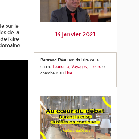
e sur le
ies de la
14 janvier 2021
de faire
 domaine.
Bertrand Réau
est titulaire de la
chaire
Tourisme, Voyages, Loisirs
et
chercheur au
Lise
.