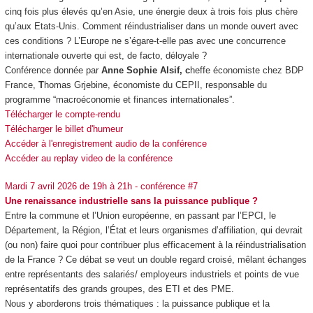
cinq fois plus élevés qu’en Asie, une énergie deux à trois fois plus chère
qu’aux Etats-Unis. Comment réindustrialiser dans un monde ouvert avec
ces conditions ? L’Europe ne s’égare-t-elle pas avec une concurrence
internationale ouverte qui est, de facto, déloyale ?
Conférence donnée par
Anne Sophie Alsif, c
heffe économiste chez BDP
France,
T
homas Grjebine, économiste du CEPII, responsable du
programme “macroéconomie et finances internationales”.
Télécharger le compte-rendu
Télécharger le billet d'humeur
Accéder à l'enregistrement audio de la conférence
Accéder au replay video de la conférence
Mardi 7 avril 2026 de 19h à 21h - conférence #7
Une renaissance industrielle sans la puissance publique ?
Entre la commune et l’Union européenne, en passant par l’EPCI, le
Département, la Région, l’État et leurs organismes d’affiliation, qui devrait
(ou non) faire quoi pour contribuer plus efficacement à la réindustrialisation
de la France ? Ce débat se veut un double regard croisé, mêlant échanges
entre représentants des salariés/ employeurs industriels et points de vue
représentatifs des grands groupes, des ETI et des PME.
Nous y aborderons trois thématiques : la puissance publique et la