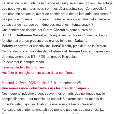
La situation industrielle de la France est singulière dans l’Union. Davantage
que nous voisins, nous nous sommes désindustrialisés. Cela appelle à
une réaction nationale, avant de confier notre destin industriel seulement à
des plans européens. Pour autant, notre renaissance industrielle peut-elle
se passer de l’Europe ou même des marchés internationaux ?
Une conférence donnée par
Claire Charbit
experte auprès de
l'OCDE,
Guillaume Basset
ex délégué aux territoires d'industrie, haut-
fonctionnaire et en présence de grands témoins :
Natacha
Polony
essayiste et éditorialiste,
Hervé Morin,
président de la Région
Normandie, ancien ministre de la Défense et
Jérôme Coirier
co-président
du mouvement des ETI, PDG du groupe Poujoulat.
Télécharger le compte-rendu
Télécharger le billet d'humeur
Accéder à l'enregistrement audio de la conférence
Mercredi 4 février 2026 de 19h à 21h
- conférence #5
Une renaissance industrielle sans les grands groupes ?
Nos fleurons industriels sont souvent les enfants des politiques gaullo-
pompidoliennes. Leur modèle les conduit à externaliser les tâches de
moindre valeur ajoutée. D’abord à une sous-traitance d’exécution
française, puis international afin de prendre pied sur ces marchés. La