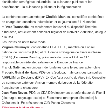
planification stratégique industrielle ; la puissance publique et les
coopérations ; la puissance publique et la réglementation.
La conférence sera animée par
Clotilde Mathieu
, conseillère confédérale
en charge des questions industrielles et ex-journaliste à
L’Humanité
,
et
Yves Trousselle
, ex-représentant industriel du dispositif Territoire
d’Industrie, actuellement conseiller régional de Nouvelle-Aquitaine, délégué
à la RSE.
Les invités de notre table ronde :
Virginie Neumayer
, coordinatrice CGT à EDF, membre du Conseil
national de l’industrie (CNI) et du Comité stratégique de filière nucléaire
(CSFN) ;
Fabienne Rouchy
, présidente du groupe CGT au CESE,
responsable confédérale, salariée de la Banque de France
Franck Gaté,
ancien dirigeant de fonderies dans le secteur automobile
Frederic Guiral de Haas
, PDG de la Sodopac, fabricant des pantoufles
AIRPLUM en Dordogne (EPV). Ex Ceo Asia pacific de Aigle intl. Conseiller
du commerce extérieur. Ancien membre du bureau de la fédération
française de la chaussure
Jean-Marc Neveu
, PDG de CDA Développement et cofondateur de Plaxtil
(plasturgie, recyclage textile) et Essaimons (entreprise d’insertion) à
Châtellerault. Ex-président du CJD Poitou-Charentes.
Télécharger le billet d'humeur