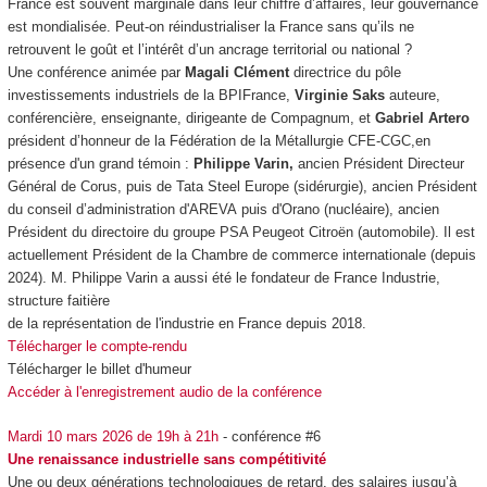
France est souvent marginale dans leur chiffre d’affaires, leur gouvernance
est mondialisée. Peut-on réindustrialiser la France sans qu’ils ne
retrouvent le goût et l’intérêt d’un ancrage territorial ou national ?
Une conférence animée par
Magali Clément
directrice du pôle
investissements industriels de la BPIFrance,
Virginie Saks
auteure,
conférencière, enseignante, dirigeante de Compagnum, et
Gabriel Artero
président d’honneur de la Fédération de la Métallurgie CFE-CGC,en
présence d'un grand témoin :
Philippe Varin,
ancien Président Directeur
Général de Corus, puis de Tata Steel Europe (sidérurgie), ancien Président
du conseil d’administration d'AREVA puis d'Orano (nucléaire), ancien
Président du directoire du groupe PSA Peugeot Citroën (automobile). Il est
actuellement Président de la Chambre de commerce internationale (depuis
2024). M. Philippe Varin a aussi été le fondateur de France Industrie,
structure faitière
de la représentation de l'industrie en France depuis 2018.
Télécharger le compte-rendu
Télécharger le billet d'humeur
Accéder à l'enregistrement audio de la conférence
Mardi 10 mars 2026 de 19h à 21h
- conférence #6
Une renaissance industrielle sans compétitivité
Une ou deux générations technologiques de retard, des salaires jusqu’à