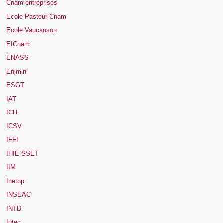
Cnam entreprises
Ecole Pasteur-Cnam
Ecole Vaucanson
EICnam
ENASS
Enjmin
ESGT
IAT
ICH
ICSV
IFFI
IHIE-SSET
IIM
Inetop
INSEAC
INTD
Intec