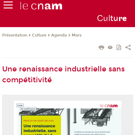
Cul
tu
r
e
Présentation
Culture
Agenda
Mars
Une renaissance industrielle sans
compétitivité