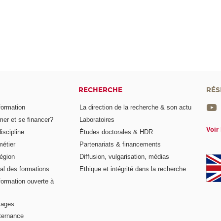
RECHERCHE
RÉS
formation
La direction de la recherche & son actu
er et se financer?
Laboratoires
Voir 
iscipline
Études doctorales & HDR
métier
Partenariats & financements
égion
Diffusion, vulgarisation, médias
al des formations
Ethique et intégrité dans la recherche
formation ouverte à
tages
lternance