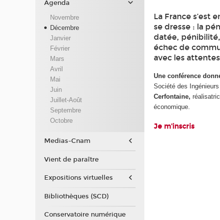
Agenda
La France s’est e
Novembre
se dresse : la pé
Décembre
datée, pénibilité,
Janvier
échec de commun
Février
avec les attente
Mars
Avril
Une conférence donnée
Mai
Société des Ingénieu
Juin
Cerfontaine,
réalisat
Juillet-Août
économique.
Septembre
Octobre
Je m'inscris
Medias-Cnam
Vient de paraître
Expositions virtuelles
Bibliothèques (SCD)
Conservatoire numérique