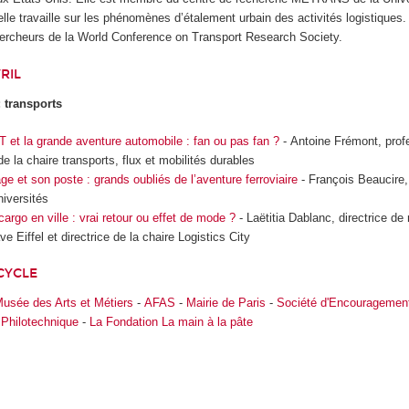
lle travaille sur les phénomènes d’étalement urbain des activités logistiques. 
hercheurs de la World Conference on Transport Research Society.
RIL
 transports
T et la grande aventure automobile : fan ou pas fan ?
- Antoine Frémont, prof
de la chaire transports, flux et mobilités durables
lage et son poste : grands oubliés de l’aventure ferroviaire
- François Beaucire,
iversités
cargo en ville : vrai retour ou effet de mode ?
- Laëtitia Dablanc, directrice de
ve Eiffel et directrice de la chaire Logistics City
CYCLE
usée des Arts et Métiers
-
AFAS
-
Mairie de Paris
-
Société d'Encouragement 
 Philotechnique
-
La Fondation La main à la pâte