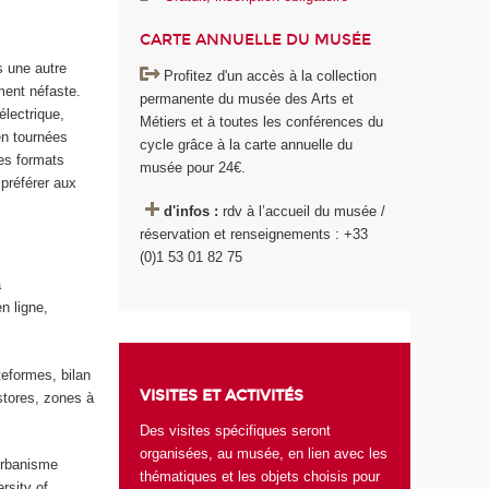
CARTE ANNUELLE DU MUSÉE
s une autre
Profitez d'un accès à la collection
ment néfaste.
permanente du musée des Arts et
électrique,
Métiers et à toutes les conférences du
en tournées
cycle grâce à la carte annuelle du
les formats
musée pour 24€.
 préférer aux
d'infos :
rdv à l’accueil du musée /
réservation et renseignements : +33
(0)1 53 01 82 75
a
n ligne,
teformes, bilan
VISITES ET ACTIVITÉS
stores, zones à
Des visites spécifiques seront
organisées, au musée, en lien avec les
urbanisme
thématiques et les objets choisis pour
rsity of