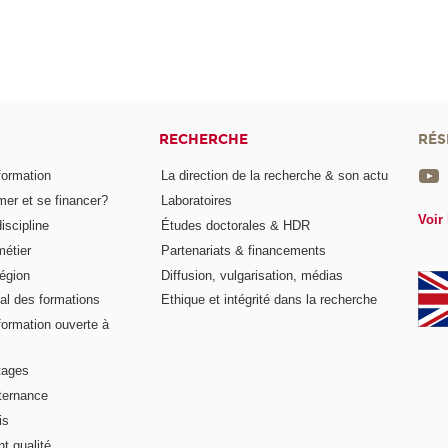
RECHERCHE
RÉS
formation
La direction de la recherche & son actu
er et se financer?
Laboratoires
Voir 
iscipline
Études doctorales & HDR
métier
Partenariats & financements
égion
Diffusion, vulgarisation, médias
al des formations
Ethique et intégrité dans la recherche
formation ouverte à
tages
lternance
is
t qualité