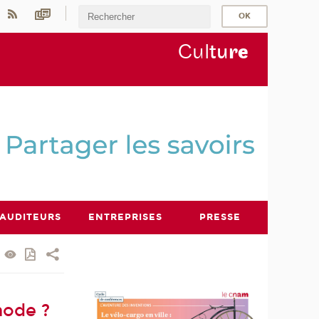
Cul
tu
r
e
AUDITEURS
ENTREPRISES
PRESSE
mode ?