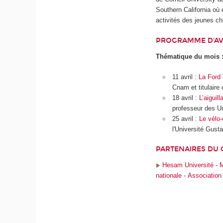
Southern California où e
activités des jeunes c
PROGRAMME D'AV
Thématique du mois :
11 avril :
La Ford 
Cnam et titulaire 
18 avril :
L’aiguil
professeur des Un
25 avril :
Le vélo-
l'Université Gusta
PARTENAIRES DU 
Hesam Université
-
M
nationale
-
Association