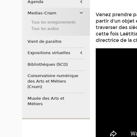
Agenda
Medias-Cnam
Venez prendre pa
partir d’un obje
Tous les enregistrements
traverser des siè
Tous les audios
cette fois Laëtit
directrice de la c
Vient de paraître
Expositions virtuelles
Bibliothèques (SCD)
Conservatoire numérique
des Arts et Métiers
(Cnum)
Musée des Arts et
Métiers