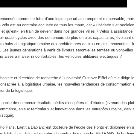
 encensée comme le futur d’une logistique urbaine propre et responsable, mai
à vélo est au contraire accusée de tous les maux, car « ubérisée » et sociale
o et qu’est-il en train de devenir dans nos grandes villes ? Vélos à assistance 
 voir quadricycles avec des conteneurs de plus en plus capacitaires, évoluant 
cro-hubs de logistique urbaine aux architectures de plus en plus innovantes : 
. Les jeunes générations à venir de livreurs seront-elles tentées ou vont-elles
s aisés à manier ni confortables, les véhicules utilitaires électriques ?
baniste et directrice de recherche à l’université Gustave Eiffel où elle dirige l
 Consacrée à la logistique urbaine, les nouvelles tendances de consommation e
ier de la logistique.
y publie de nombreux résultats inédits d’enquêtes et d’études (livreurs des pla
ommerce, enjeux territoriaux et innovations dans les entrepôts urbains, dark 
istique).
o Paris, Laetitia Dablanc est docteure de l’école des Ponts et diplômée en 
aux Etats-Unis. Elle est membre du centre de recherche METRANS de la Unive