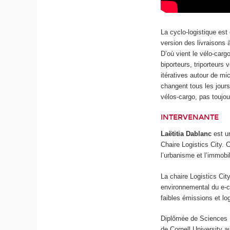
La cyclo-logistique est
version des livraisons 
D’où vient le vélo-carg
biporteurs, triporteurs
itératives autour de mi
changent tous les jours
vélos-cargo, pas toujour
INTERVENANTE
Laëtitia Dablanc
est ur
Chaire Logistics City.
l’urbanisme et l’immobil
La chaire Logistics Cit
environnemental du e-c
faibles émissions et log
Diplômée de Sciences P
de Cornell University 