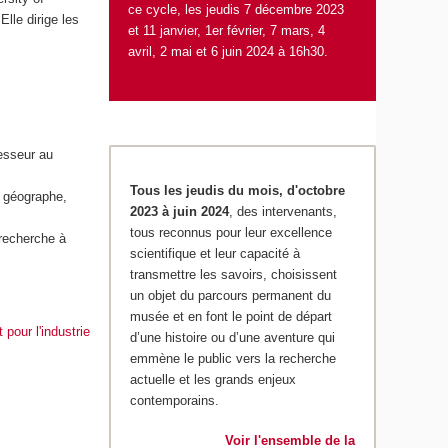
ce cycle, les jeudis 7 décembre 2023
Elle dirige les
et 11 janvier, 1
er
février, 7 mars, 4
avril, 2 mai et 6 juin 2024 à 16h30.
esseur au
Tous les jeudis du mois, d'octobre
 géographe,
2023 à juin 2024
, des intervenants,
tous reconnus pour leur excellence
 recherche à
scientifique et leur capacité à
transmettre les savoirs, choisissent
un objet du parcours permanent du
musée et en font le point de départ
pour l'industrie
d’une histoire ou d’une aventure qui
emmène le public vers la recherche
actuelle et les grands enjeux
contemporains.
Voir l'ensemble de la