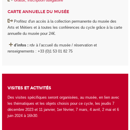
Gratuit, inscription obligatoire
CARTE ANNUELLE DU MUSÉE
Profitez d'un accès à la collection permanente du musée des
Arts et Métiers et à toutes les conférences du cycle grâce à la carte
annuelle du musée pour 24€.
d'infos :
rdv à l’accueil du musée / réservation et
renseignements : +33 (0)1 53 01 82 75
VISITES ET ACTIVITÉS
Des visites spécifiques seront organisées, au musée, en lien avec
les thématiques et les objets choisis pour ce cycle, les jeudis 7
décembre 2023 et 11 janvier, 1
er
février, 7 mars, 4 avril, 2 mai et 6
juin 2024 à 16h30.