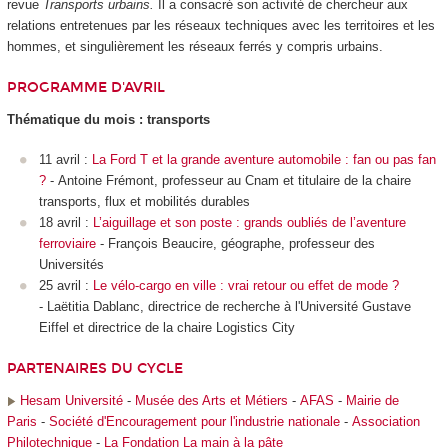
revue
Transports urbains.
Il a consacré son activité de chercheur aux
relations entretenues par les réseaux techniques avec les territoires et les
hommes, et singulièrement les réseaux ferrés y compris urbains.
PROGRAMME D'AVRIL
Thématique du mois : transports
11 avril :
La Ford T et la grande aventure automobile : fan ou pas fan
?
- Antoine Frémont, professeur au Cnam et titulaire de la chaire
transports, flux et mobilités durables
18 avril :
L’aiguillage et son poste : grands oubliés de l’aventure
ferroviaire
- François Beaucire, géographe, professeur des
Universités
25 avril :
Le vélo-cargo en ville : vrai retour ou effet de mode ?
- Laëtitia Dablanc, directrice de recherche à l'Université Gustave
Eiffel et directrice de la chaire Logistics City
PARTENAIRES DU CYCLE
Hesam Université
-
Musée des Arts et Métiers
-
AFAS
-
Mairie de
Paris
-
Société d'Encouragement pour l'industrie nationale
-
Association
Philotechnique
-
La Fondation La main à la pâte