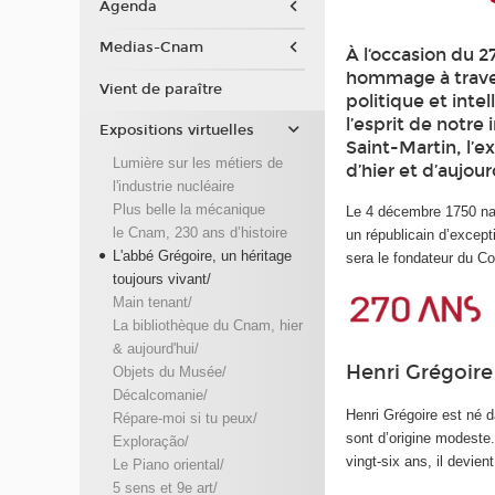
Agenda
Medias-Cnam
À l‘occasion du 2
hommage à traver
Vient de paraître
politique et inte
l’esprit de notre 
Expositions virtuelles
Saint-Martin, l’e
Lumière sur les métiers de
d’hier et d’aujour
l'industrie nucléaire
Plus belle la mécanique
Le 4 décembre 1750 nai
le Cnam, 230 ans d’histoire
un républicain d’except
L'abbé Grégoire, un héritage
sera le fondateur du Co
toujours vivant/
Main tenant/
La bibliothèque du Cnam, hier
& aujourd'hui/
Henri Grégoire 
Objets du Musée/
Décalcomanie/
Henri Grégoire est né d
Répare-moi si tu peux/
sont d’origine modeste.
Exploração/
vingt-six ans, il devien
Le Piano oriental/
5 sens et 9e art/