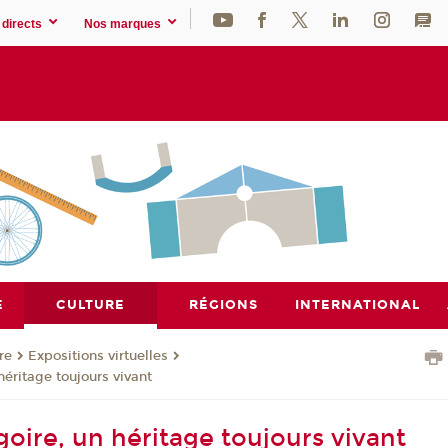
directs
Nos marques
E
CULTURE
RÉGIONS
INTERNATIONAL
re
Expositions virtuelles
héritage toujours vivant
goire, un héritage toujours vivant