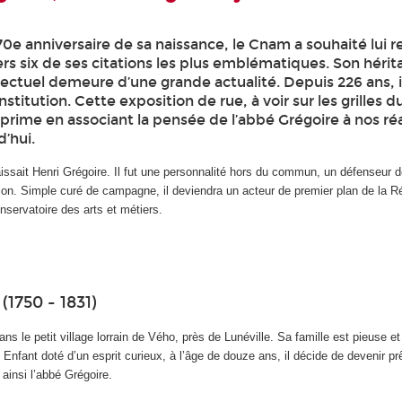
70e anniversaire de sa naissance, le Cnam a souhaité lui 
s six de ses citations les plus emblématiques. Son hérit
llectuel demeure d’une grande actualité. Depuis 226 ans, il
institution. Cette exposition de rue, à voir sur les grilles d
xprime en associant la pensée de l’abbé Grégoire à nos réa
d’hui.
ssait Henri Grégoire. Il fut une personnalité hors du commun, un défenseur de
ion. Simple curé de campagne, il deviendra un acteur de premier plan de la Ré
nservatoire des arts et métiers.
(1750 - 1831)
ans le petit village lorrain de Vého, près de Lunéville. Sa famille est pieuse e
 Enfant doté d’un esprit curieux, à l’âge de douze ans, il décide de devenir prê
t ainsi l’abbé Grégoire.