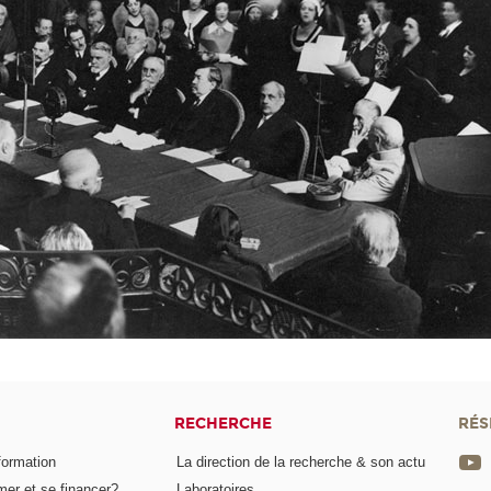
RECHERCHE
RÉS
formation
La direction de la recherche & son actu
er et se financer?
Laboratoires