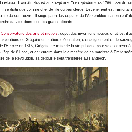
 Lumières, il est élu député du clergé aux États généraux en 1789. Lors du se
il se distingue comme chef de file du bas clergé. L’événement est immortalis
entre de son œuvre. Il siège parmi les députés de l’Assemblée, nationale d’ab
ntendre sa voix dans tous les grands débats.
 Conservatoire des arts et métiers
, dépôt des inventions neuves et utiles, illu
aspirations de Grégoire en matière d’éducation, d’enseignement et de sauve
e l’Empire en 1815, Grégoire se retire de la vie publique pour se consacrer à l’
 l’âge de 81 ans, et est enterré dans le cimetière de sa paroisse à Embermén
ire de la Révolution, sa dépouille sera transférée au Panthéon.