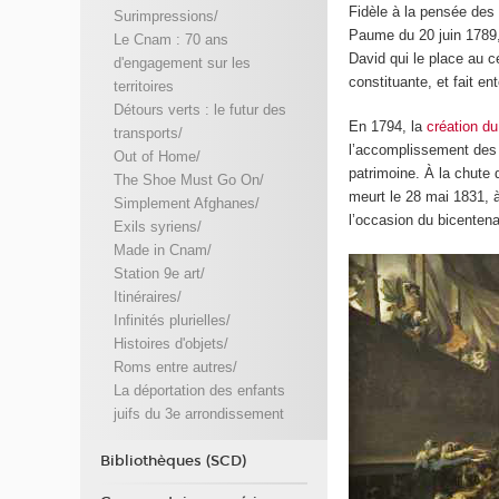
Fidèle à la pensée des
Surimpressions/
Paume du 20 juin 1789, 
Le Cnam : 70 ans
David qui le place au c
d'engagement sur les
constituante, et fait e
territoires
Détours verts : le futur des
En 1794, la
création du
transports/
l’accomplissement des 
Out of Home/
patrimoine. À la chute d
The Shoe Must Go On/
meurt le 28 mai 1831, à
Simplement Afghanes/
l’occasion du bicentena
Exils syriens/
Made in Cnam/
Station 9e art/
Itinéraires/
Infinités plurielles/
Histoires d'objets/
Roms entre autres/
La déportation des enfants
juifs du 3e arrondissement
Bibliothèques (SCD)