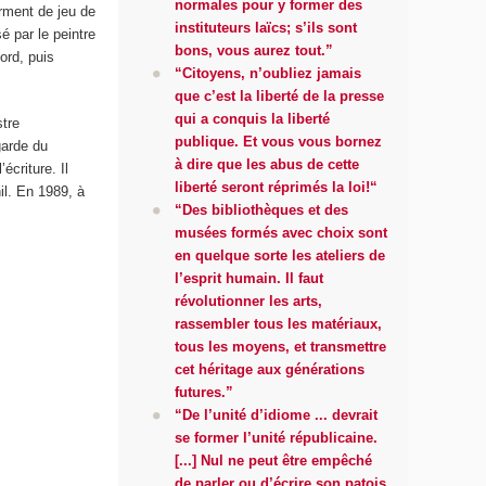
normales pour y former des
rment de jeu de
instituteurs laïcs; s’ils sont
é par le peintre
bons, vous aurez tout.”
ord, puis
“Citoyens, n’oubliez jamais
que c’est la liberté de la presse
qui a conquis la liberté
stre
publique. Et vous vous bornez
garde du
à dire que les abus de cette
écriture. Il
liberté seront réprimés la loi!“
il. En 1989, à
“Des bibliothèques et des
musées formés avec choix sont
en quelque sorte les ateliers de
l’esprit humain. Il faut
révolutionner les arts,
rassembler tous les matériaux,
tous les moyens, et transmettre
cet héritage aux générations
futures.”
“De l’unité d’idiome ... devrait
se former l’unité républicaine.
[...] Nul ne peut être empêché
de parler ou d’écrire son patois