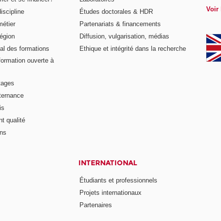
Voir 
iscipline
Études doctorales & HDR
métier
Partenariats & financements
égion
Diffusion, vulgarisation, médias
al des formations
Ethique et intégrité dans la recherche
formation ouverte à
tages
lternance
is
t qualité
ons
INTERNATIONAL
Étudiants et professionnels
Projets internationaux
Partenaires