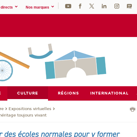
directs
Nos marques
E
CULTURE
RÉGIONS
INTERNATIONAL
re
Expositions virtuelles
héritage toujours vivant