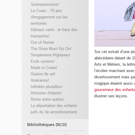
Surimpressions/
Le Cnam : 70 ans
d'engagement sur les
territoires
Détours verts : le futur des
transports/
Out of Home/
The Shoe Must Go On/
Sur cet extrait d’une p
Simplement Afghanes/
abécédaire datant de 
Exils syriens/
Arts et Métiers, la lett
Made in Cnam/
l’écolier marchant avec
Station 9e art/
divertissement mais pas
Itinéraires/
magique étaient aussi u
Infinités plurielles/
gouverneur des enfants 
Histoires d'objets/
illustrer ses leçons.
Roms entre autres/
La déportation des enfants
juifs du 3e arrondissement
Bibliothèques (SCD)