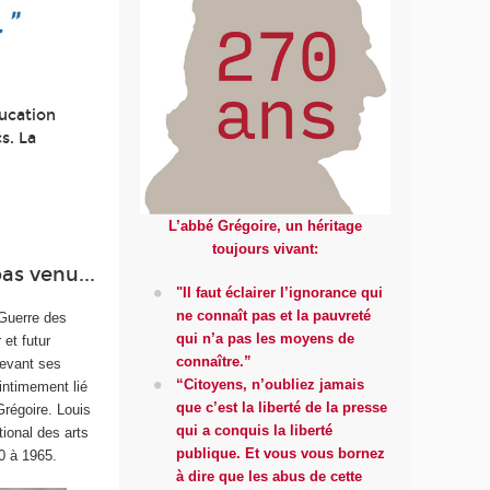
ducation
s. La
L’abbé Grégoire, un héritage
toujours vivant:
pas venu...
"Il faut éclairer l’ignorance qui
ne connaît pas et la pauvreté
Guerre des
qui n’a pas les moyens de
 et futur
connaître.”
devant ses
“Citoyens, n’oubliez jamais
intimement lié
que c’est la liberté de la presse
Grégoire. Louis
qui a conquis la liberté
tional des arts
publique. Et vous vous bornez
0 à 1965.
à dire que les abus de cette