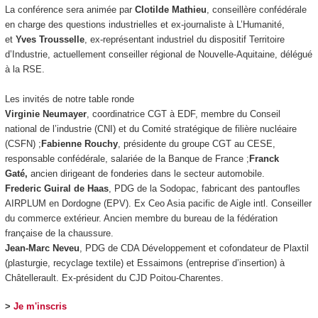
La conférence sera animée par
Clotilde Mathieu
, conseillère confédérale
en charge des questions industrielles et ex-journaliste à
L’Humanité
,
et
Yves Trousselle
, ex-représentant industriel du dispositif Territoire
d’Industrie, actuellement conseiller régional de Nouvelle-Aquitaine, délégué
à la RSE.
Les invités de notre table ronde
Virginie Neumayer
, coordinatrice CGT à EDF, membre du Conseil
national de l’industrie (CNI) et du Comité stratégique de filière nucléaire
(CSFN) ;
Fabienne Rouchy
, présidente du groupe CGT au CESE,
responsable confédérale, salariée de la Banque de France ;
Franck
Gaté,
ancien dirigeant de fonderies dans le secteur automobile.
Frederic Guiral de Haas
, PDG de la Sodopac, fabricant des pantoufles
AIRPLUM en Dordogne (EPV). Ex Ceo Asia pacific de Aigle intl. Conseiller
du commerce extérieur. Ancien membre du bureau de la fédération
française de la chaussure.
Jean-Marc Neveu
, PDG de CDA Développement et cofondateur de Plaxtil
(plasturgie, recyclage textile) et Essaimons (entreprise d’insertion) à
Châtellerault. Ex-président du CJD Poitou-Charentes.
>
Je m'inscris