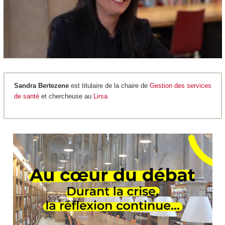
Sandra Bertezene
est titulaire de la chaire de
Gestion des services
de santé
et chercheuse au
Lirsa