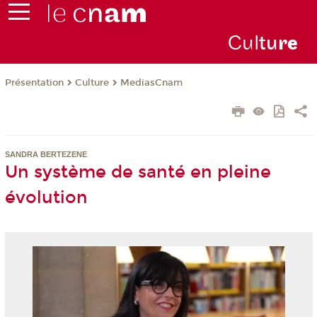
Cul
tu
r
e
Présentation
Culture
MediasCnam
SANDRA BERTEZENE
Un système de santé en pleine
évolution