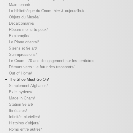
Main tenant/
La bibliothèque du Cnam, hier & aujourd'hui/
Objets du Musée/
Décalcomanie/
Répare-moi si tu peux/
Exploração/
Le Piano oriental/
5 sens et 9e art/
Surimpressions/
Le Cnam : 70 ans d'engagement sur les territoires
Détours verts : le futur des transports/
Out of Home/
The Shoe Must Go On/
Simplement Afghanes/
Exils syriens/
Made in Cnam/
Station 9e art/
Itinéraires/
Infinités plurielles/
Histoires d'objets/
Roms entre autres/