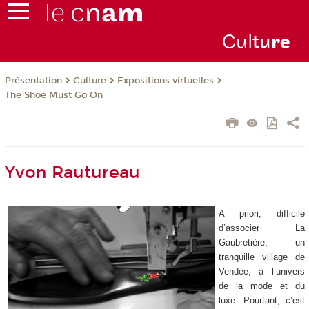
Cul
tu
r
e
Présentation
Culture
Expositions virtuelles
The Shoe Must Go On
Yvon Rautureau
A priori, difficile
d’associer La
Gaubretière, un
tranquille village de
Vendée, à l’univers
de la mode et du
luxe. Pourtant, c’est