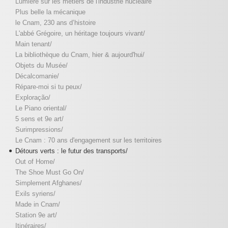
Lumière sur les métiers de l'industrie nucléaire
Plus belle la mécanique
le Cnam, 230 ans d’histoire
L'abbé Grégoire, un héritage toujours vivant/
Main tenant/
La bibliothèque du Cnam, hier & aujourd'hui/
Objets du Musée/
Décalcomanie/
Répare-moi si tu peux/
Exploração/
Le Piano oriental/
5 sens et 9e art/
Surimpressions/
Le Cnam : 70 ans d'engagement sur les territoires
Détours verts : le futur des transports/
Out of Home/
The Shoe Must Go On/
Simplement Afghanes/
Exils syriens/
Made in Cnam/
Station 9e art/
Itinéraires/