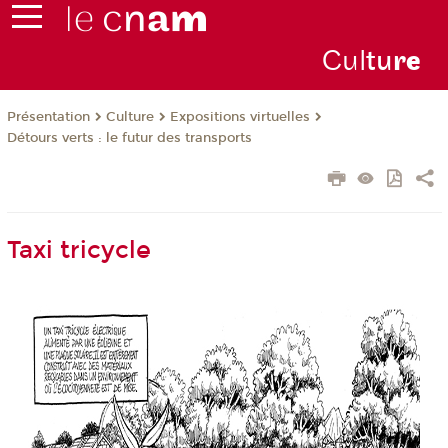
Cul
tu
r
e
Présentation
Culture
Expositions virtuelles
Détours verts : le futur des transports
Taxi tricycle